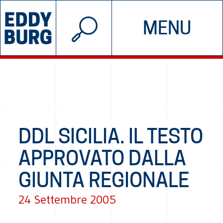
© 2026 EDDYBURG
MENU
INIZIATIVE
CHI SIAMO
SOSTIENICI
CONTATTACI
DDL SICILIA. IL TESTO
APPROVATO DALLA
GIUNTA REGIONALE
24 Settembre 2005