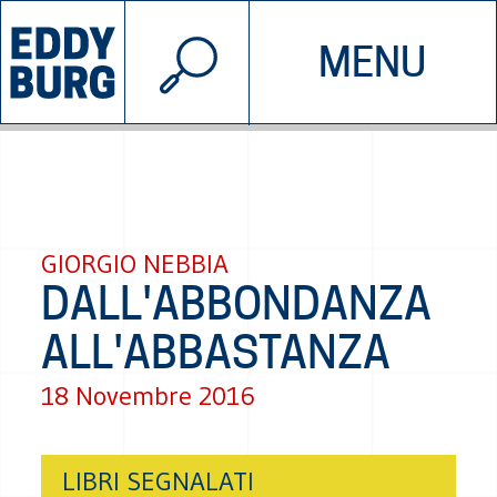
© 2026 EDDYBURG
MENU
INIZIATIVE
CHI SIAMO
SOSTIENICI
CONTATTACI
GIORGIO NEBBIA
DALL'ABBONDANZA
ALL'ABBASTANZA
18 Novembre 2016
LIBRI SEGNALATI