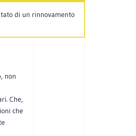
sultato di un rinnovamento
o, non
ri. Che,
ioni che
te