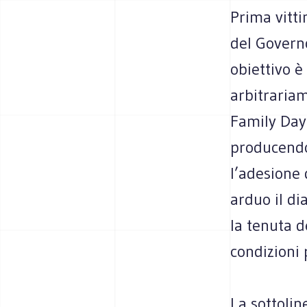
Prima vitti
del Governo
obiettivo è
arbitrariam
Family Day 
producendo
l’adesione
arduo il d
la tenuta 
condizioni 
La sottolin