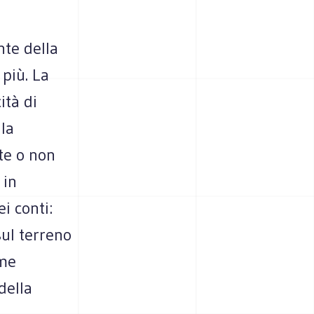
nte della
 più. La
ità di
la
te o non
 in
ei conti:
sul terreno
ome
della