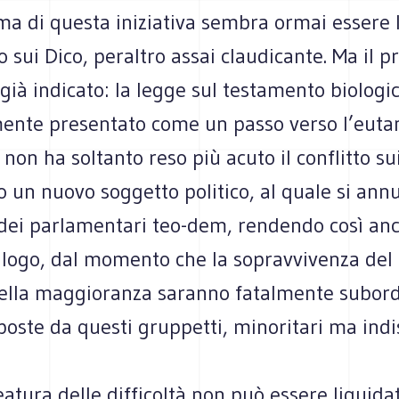
ma di questa iniziativa sembra ormai essere 
 sui Dico, peraltro assai claudicante. Ma il 
 già indicato: la legge sul testamento biologic
ente presentato come un passo verso l’eutana
non ha soltanto reso più acuto il conflitto sui
 un nuovo soggetto politico, al quale si ann
 dei parlamentari teo-dem, rendendo così anc
ialogo, dal momento che la sopravvivenza del
della maggioranza saranno fatalmente subord
poste da questi gruppetti, minoritari ma indi
eatura delle difficoltà non può essere liquid