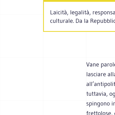
Laicità, legalità, respons
culturale. Da la Repubbli
Vane parole
lasciare al
all’antipol
tuttavia, o
spingono in
frettolose, 