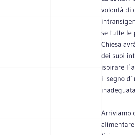
volontà di 
intransigen
se tutte le
Chiesa avrà
dei suoi in
ispirare l´
il segno d´
inadeguata
Arriviamo c
alimentare