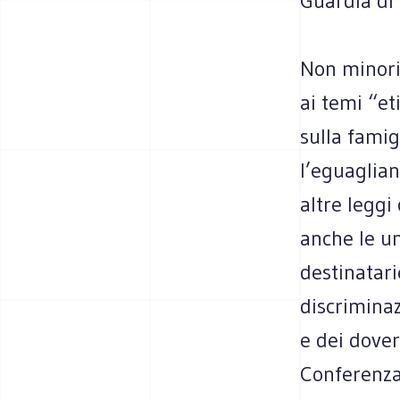
Guardia di 
Non minori 
ai temi “et
sulla famig
l’eguaglian
altre leggi
anche le u
destinatari
discriminaz
e dei dover
Conferenza