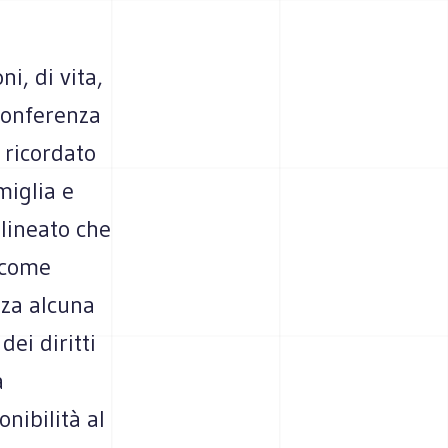
i, di vita,
Conferenza
 ricordato
miglia e
olineato che
 come
nza alcuna
ei diritti
a
nibilità al