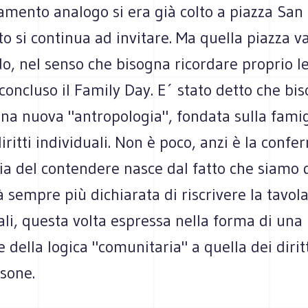
amento analogo si era già colto a piazza San
lto si continua ad invitare. Ma quella piazza v
do, nel senso che bisogna ricordare proprio l
oncluso il Family Day. E´ stato detto che bi
una nuova "antropologia", fondata sulla famigl
diritti individuali. Non è poco, anzi è la confe
a del contendere nasce dal fatto che siamo d
 sempre più dichiarata di riscrivere la tavola
ali, questa volta espressa nella forma di una
e della logica "comunitaria" a quella dei diritt
rsone.