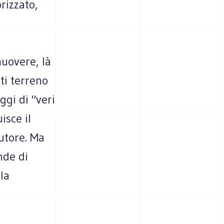
rizzato,
uovere, là
iti terreno
ggi di "veri
isce il
cutore. Ma
nde di
lla