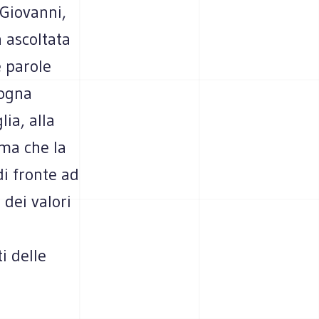
 Giovanni,
a ascoltata
e parole
sogna
ia, alla
rma che la
i fronte ad
 dei valori
i delle