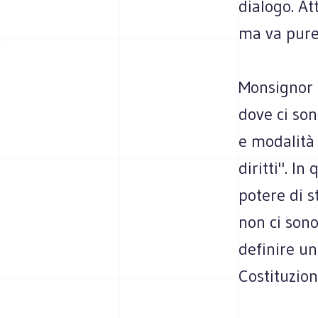
dialogo. At
ma va pure 
Monsignor 
dove ci son
e modalità d
diritti". I
potere di s
non ci sono
definire un
Costituzion