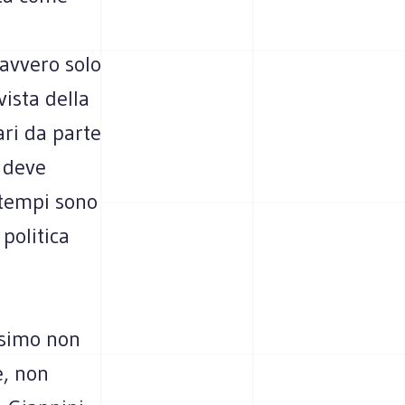
davvero solo
vista della
ari da parte
e deve
i tempi sono
politica
issimo non
e, non