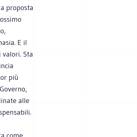
la proposta
prossimo
o,
sia. E il
 valori. Sta
uncia
or più
 Governo,
inate alle
spensabili.
ata come