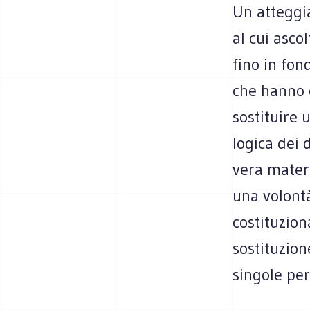
Un atteggi
al cui asco
fino in fon
che hanno c
sostituire 
logica dei 
vera materi
una volontà
costituzion
sostituzion
singole pe