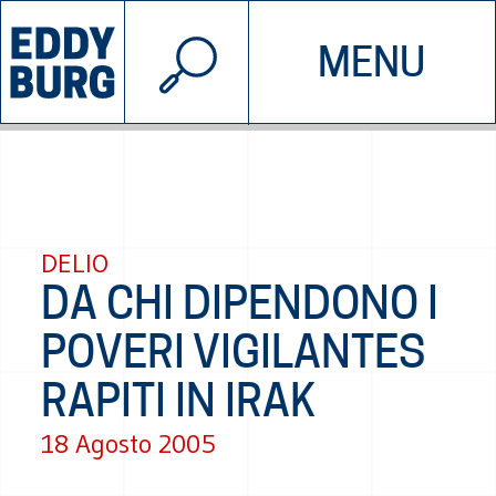
© 2026 EDDYBURG
MENU
INIZIATIVE
CHI SIAMO
SOSTIENICI
CONTATTACI
DELIO
DA CHI DIPENDONO I
POVERI VIGILANTES
RAPITI IN IRAK
18 Agosto 2005