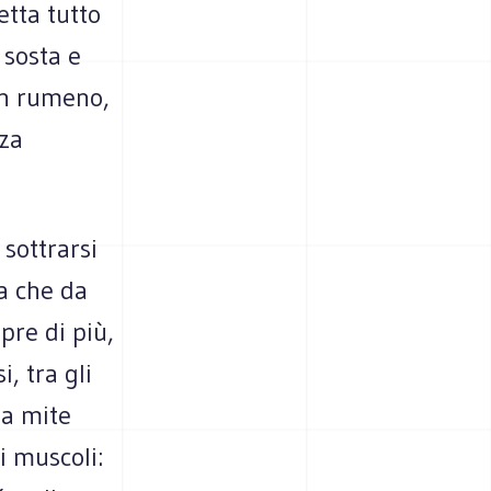
etta tutto
 sosta e
un rumeno,
nza
 sottrarsi
za che da
pre di più,
i, tra gli
na mite
i muscoli: