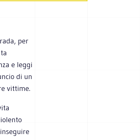
trada, per
ata
nza e leggi
uncio di un
re vittime.
ita
violento
 inseguire