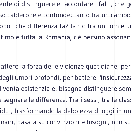
te di distinguere e raccontare i fatti, che g
sso calderone e confonde: tanto tra un campo
opoli che differenza fa? tanto tra un rom e 
ltimo e tutta la Romania, c'è persino assona
attere la forza delle violenze quotidiane, per
degli umori profondi, per battere l'insicurez
iventa esistenziale, bisogna distinguere sem
segnare le differenze. Tra i sessi, tra le class
vidui, trasformando la debolezza di oggi in u
mani, basata su convinzioni e bisogni, non su