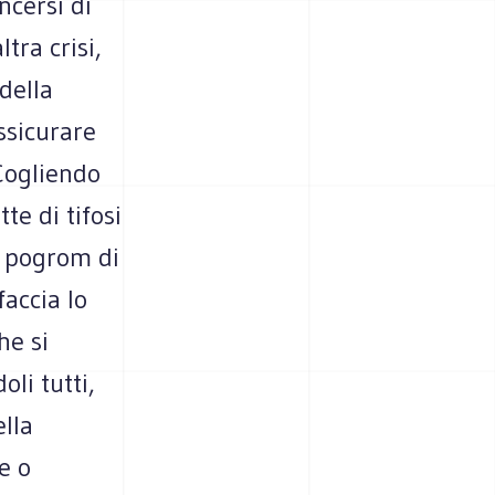
ncersi di
tra crisi,
 della
ssicurare
Cogliendo
te di tifosi
n pogrom di
accia lo
he si
li tutti,
ella
e o