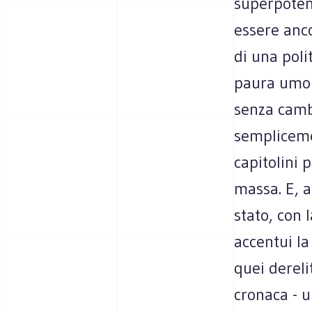
superpotenz
essere ancor
di una poli
paura umora
senza camb
semplicemen
capitolini 
massa. E, a
stato, con 
accentui la
quei dereli
cronaca - u