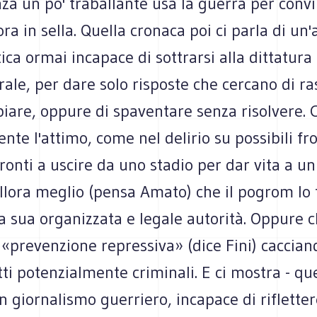
a un po' traballante usa la guerra per convi
a in sella. Quella cronaca poi ci parla di un'al
tica ormai incapace di sottrarsi alla dittatura
le, per dare solo risposte che cercano di ra
iare, oppure di spaventare senza risolvere. 
te l'attimo, come nel delirio su possibili frot
pronti a uscire da uno stadio per dar vita a u
llora meglio (pensa Amato) che il pogrom lo f
la sua organizzata e legale autorità. Oppure c
 «prevenzione repressiva» (dice Fini) cacciando
tti potenzialmente criminali. E ci mostra - qu
n giornalismo guerriero, incapace di rifletter