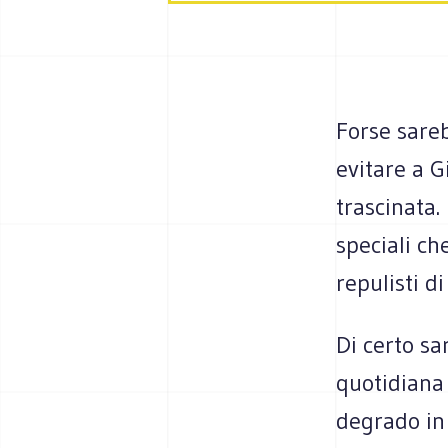
Forse sareb
evitare a G
trascinata.
speciali ch
repulisti d
Di certo sa
quotidiana 
degrado in 