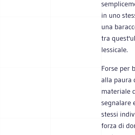
semplicemen
in uno ste
una baracc
tra quest'u
lessicale.
Forse per b
alla paura 
materiale d
segnalare e 
stessi indi
forza di do