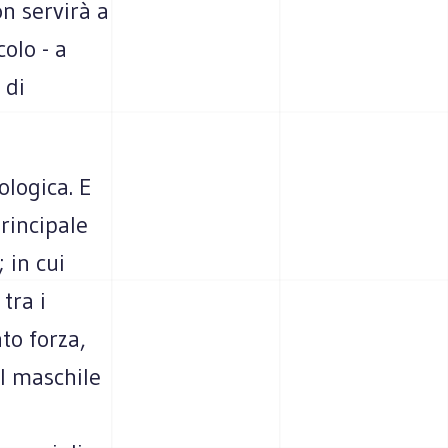
on servirà a
olo - a
 di
ologica. E
principale
 in cui
tra i
to forza,
il maschile