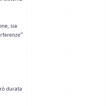
one, sia
erferenze”
;
rò durata