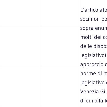
L’articolat
soci non po
sopra enunc
molti dei c
delle dispo
legislativo
approccio q
norme di ma
legislative
Venezia Giu
di cui alla