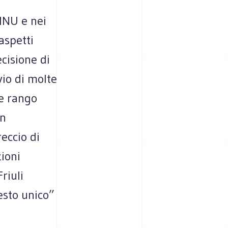
’INU e nei
aspetti
cisione di
vio di molte
le rango
Un
reccio di
ioni
riuli
esto unico”