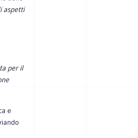
i aspetti
a per il
ione
ca e
vviando