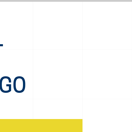
L
EGO