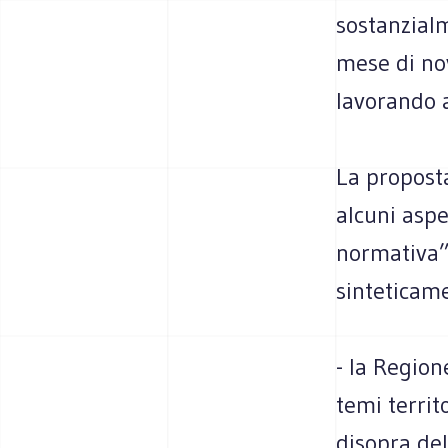
sostanzial
mese di no
lavorando 
La proposta
alcuni aspe
normativa” 
sinteticam
- la Region
temi territ
disopra del