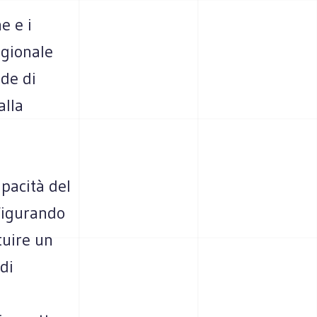
e e i
egionale
ede di
alla
apacità del
figurando
tuire un
di