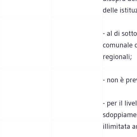
delle istitu
- al di sott
comunale c
regionali;
- non è prev
- per il li
sdoppiamen
illimitata 