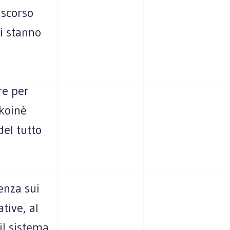
 scorso
i stanno
re per
“koinè
del tutto
enza sui
tive, al
il sistema