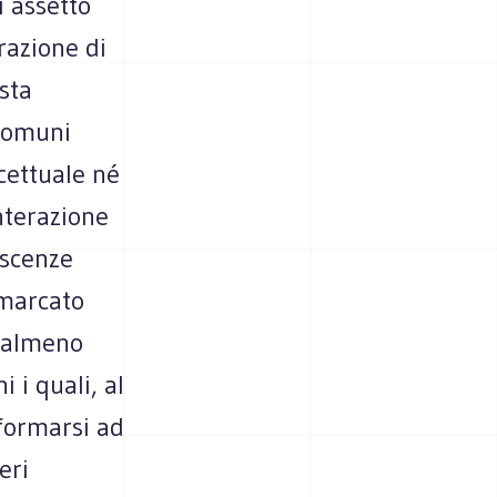
i assetto
razione di
sta
 Comuni
cettuale né
interazione
noscenze
imarcato
, almeno
 i quali, al
nformarsi ad
eri