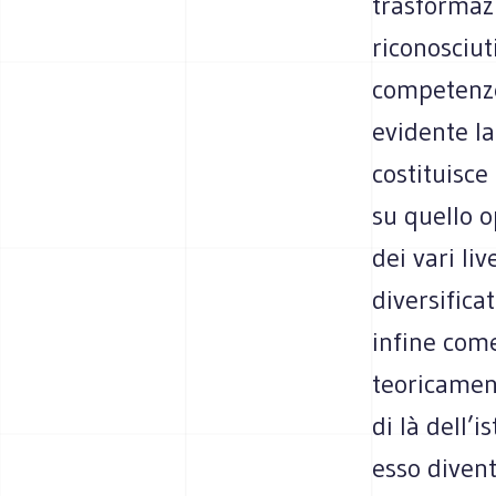
trasformazi
riconosciut
competenze 
evidente la
costituisce
su quello o
dei vari li
diversifica
infine com
teoricament
di là dell’
esso diven