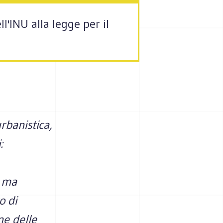
l'INU alla legge per il
urbanistica,
:
o ma
o di
ne delle