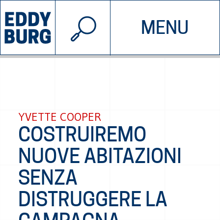
© 2026 EDDYBURG
MENU
INIZIATIVE
CHI SIAMO
SOSTIENICI
CONTATTACI
YVETTE COOPER
COSTRUIREMO
NUOVE ABITAZIONI
SENZA
DISTRUGGERE LA