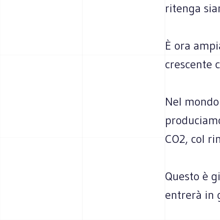
ritenga sia
È ora ampi
crescente c
Nel mondo 
produciamo
CO2, col ri
Questo è g
entrerà in 