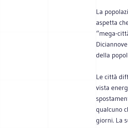
La popolazi
aspetta che
“mega-città
Diciannove 
della popol
Le città di
vista energ
spostament
qualcuno ch
giorni. La s