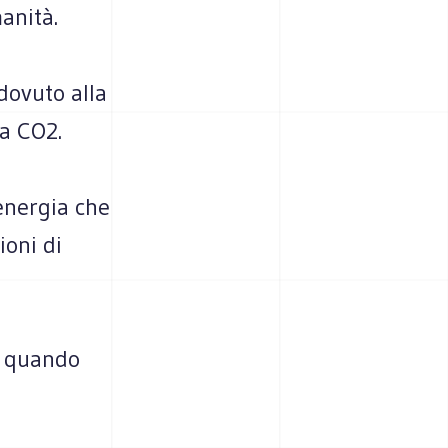
anità.
dovuto alla
la CO2.
energia che
ioni di
à quando