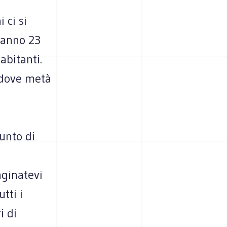
 ci si
aranno 23
abitanti.
, dove metà
punto di
aginatevi
tti i
i di