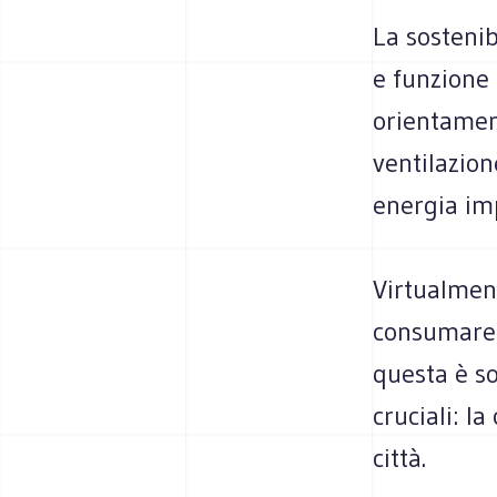
La sostenib
e funzione d
orientament
ventilazione
energia imp
Virtualmen
consumare s
questa è so
cruciali: l
città.