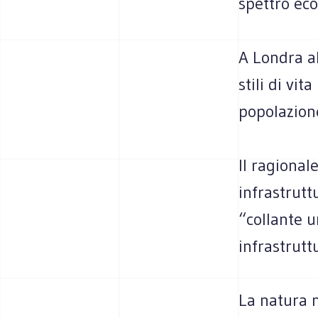
spettro ec
A Londra a
stili di vi
popolazione
Il ragional
infrastruttu
“collante u
infrastrutt
La natura 