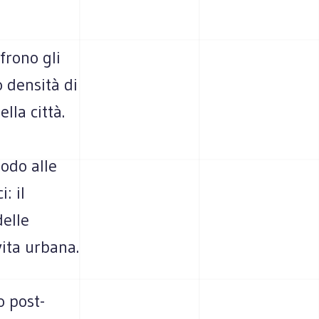
frono gli
o densità di
lla città.
modo alle
: il
delle
vita urbana.
o post-