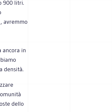
 900 litri.
o
ca, avremmo
a ancora in
obbiamo
a densità.
izzare
 comunità
oste dello