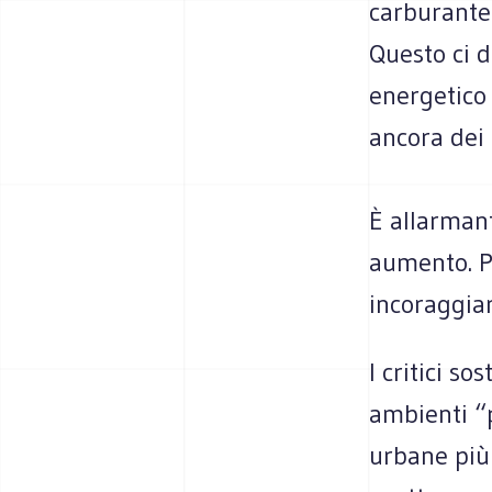
carburante l
Questo ci d
energetico
ancora dei
È allarmant
aumento. P
incoraggiar
I critici s
ambienti “
urbane più