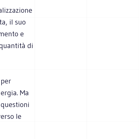
alizzazione
ta, il suo
amento e
 quantità di
 per
nergia. Ma
 questioni
verso le