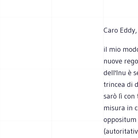
Caro Eddy,
il mio modo
nuove regol
dell'Inu è 
trincea di 
sarò lì con
misura in c
oppositum b
(autoritati