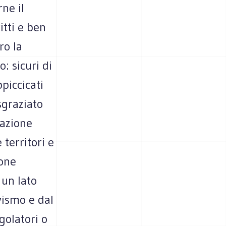
ne il
itti e ben
ro la
o: sicuri di
piccicati
sgraziato
cazione
 territori e
ione
 un lato
vismo e dal
golatori o