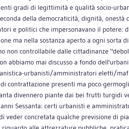
renti gradi di legittimità e qualità socio-urban
 seconda della democraticità, dignità, onestà 
ori e politici che impersonavano il potere: 
ione ma nella sostanza aperto a ogni sorta di
o non controllabile dalle cittadinanze "debol
non abbiamo mai discusso a fondo dell'urbani
anistica-urbanisti/amministratori eletti/mafi
 di contrattazione presenti ma poco germogli
nta divennero piante dai bei frutti turgidi v
anni Sessanta: certi urbanisti e amministrato
di veder concretata qualche previsione di pi
 riguardo alle attrezzature pubbliche, prati