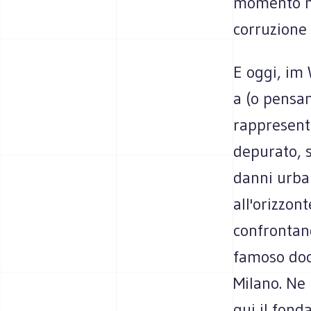
momento no
corruzione c
E oggi, im
a (o pensan
rappresenta
depurato, s
danni urban
all'orizzon
confrontand
famoso doc
Milano. Ne 
qui il fond