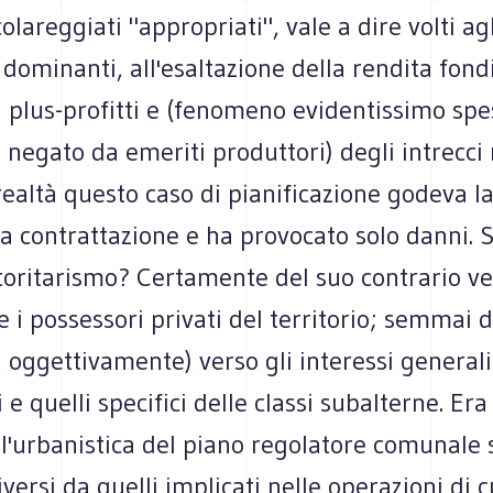
olareggiati "appropriati", vale a dire volti agl
i dominanti, all'esaltazione della rendita fond
ei plus-profitti e (fenomeno evidentissimo sp
negato da emeriti produttori) degli intrecci 
n realtà questo caso di pianificazione godeva
ca contrattazione e ha provocato solo danni. S
toritarismo? Certamente del suo contrario ve
e i possessori privati del territorio; semmai d
a oggettivamente) verso gli interessi generali
 e quelli specifici delle classi subalterne. Era
 l'urbanistica del piano regolatore comunale 
iversi da quelli implicati nelle operazioni di 