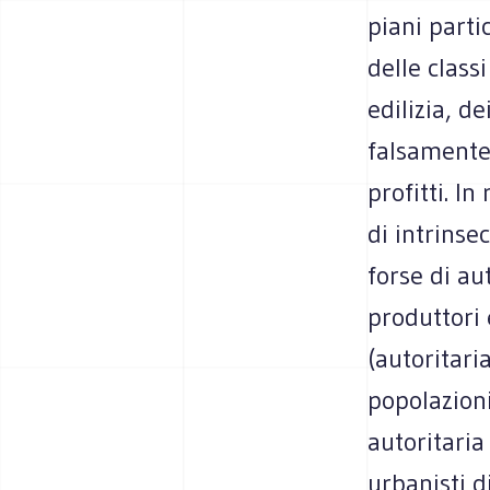
piani partic
delle class
edilizia, d
falsamente 
profitti. I
di intrinse
forse di au
produttori 
(autoritari
popolazioni
autoritaria
urbanisti d