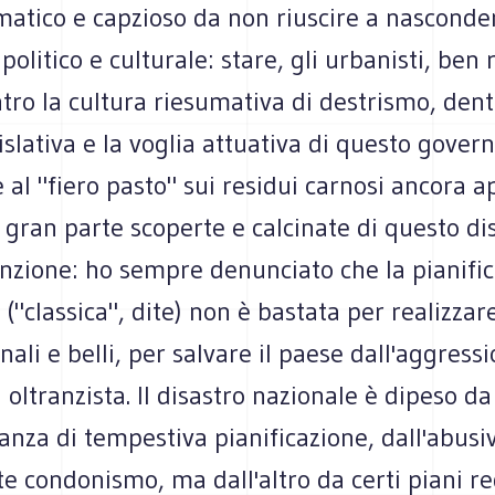
atico e capzioso da non riuscire a nasconder
olitico e culturale: stare, gli urbanisti, ben r
tro la cultura riesumativa di destrismo, dent
gislativa e la voglia attuativa di questo govern
 al "fiero pasto" sui residui carnosi ancora ap
n gran parte scoperte e calcinate di questo di
enzione: ho sempre denunciato che la pianifi
 ("classica", dite) non è bastata per realizzare
onali e belli, per salvare il paese dall'aggress
a oltranzista. Il disastro nazionale è dipeso da
nza di tempestiva pianificazione, dall'abusi
 condonismo, ma dall'altro da certi piani re