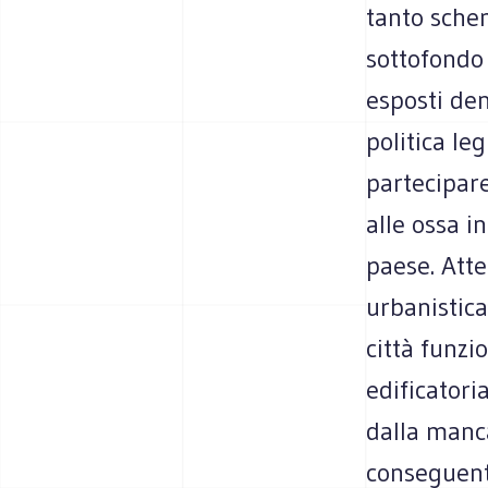
tanto schem
sottofondo p
esposti den
politica le
partecipare
alle ossa i
paese. Att
urbanistica
città funzi
edificatori
dalla manca
conseguente