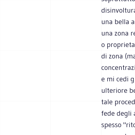
disinvoltu
una bella 
una zona re
o proprieta
di zona (m
concentrazi
e mi cedi g
ulteriore b
tale proce
fede degli 
spesso "rit