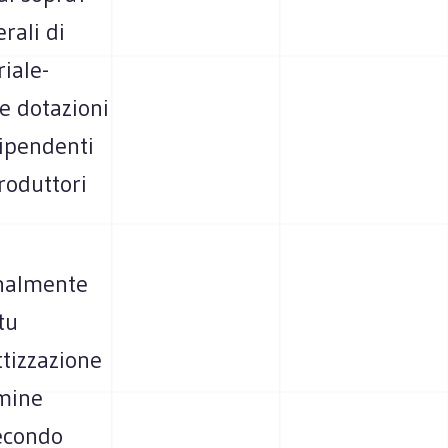
rali di
riale-
le dotazioni
dipendenti
roduttori
onalmente
tu
ttizzazione
mine
secondo