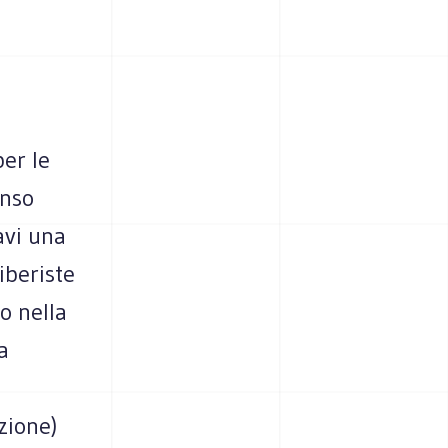
per le
enso
avi una
iberiste
do nella
a
zione)