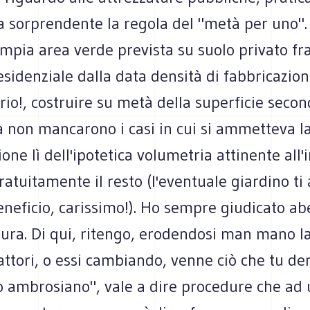
ra sorprendente la regola del "metà per uno"
ampia area verde prevista su suolo privato 
sidenziale dalla data densità di fabbricazione:
rio!, costruire su metà della superficie second
a non mancarono i casi in cui si ammetteva l
one lì dell'ipotetica volumetria attinente all'
ratuitamente il resto (l'eventuale giardino ti
eneficio, carissimo!). Ho sempre giudicato ab
dura. Di qui, ritengo, erodendosi man mano l
attori, o essi cambiando, venne ciò che tu d
o ambrosiano", vale a dire procedure che ad 