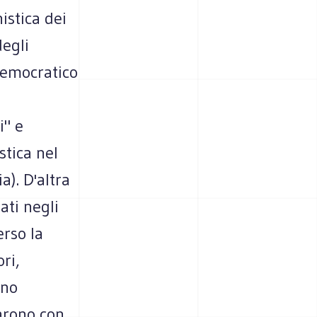
istica dei
degli
democratico
i" e
stica nel
a). D'altra
ati negli
erso la
ri,
ano
carono con