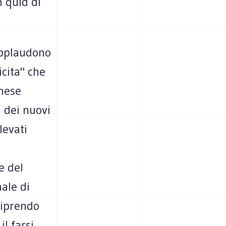
 quid di
applaudono
icita" che
anese
a dei nuovi
levati
e del
ale di
riprendo
l farsi