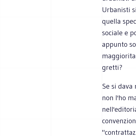
Urbanisti s
quella speci
sociale e p
appunto soc
maggioritar
gretti?
Se si dava 
non l'ho ma
nell'editor
convenzion
"contratta