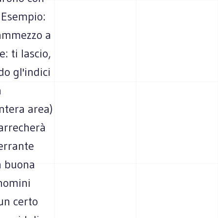
. Esempio:
frammezzo a
 ti lascio,
o gl'indici
a
intera area)
 arrecherà
errante
a buona
enomini
un certo