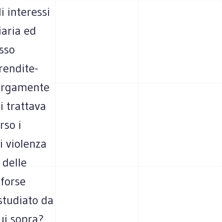
i interessi
iaria ed
esso
rendite-
 largamente
i trattava
rso i
i violenza
 delle
 forse
studiato da
cui sopra?