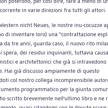
n poterono, per così dire, fare a meno di un
orrente in varie direzioni fra tutti gli attori.
 Western nicht Neues, le nostre inu-cocuzze 
o di inventare loro) una "contrattazione espl
 da tre anni, guarda caso, il nuovo rito mil
i spera, dei residui inquinanti, tuttavia caus
istici e architettonici che già si intravedono 
te. Hai già discusso ampiamente di questo
oti col nostro collega incomprensibile autor
umento programmatico per la giunta comun
ho scritto brevemente nell'ultimo libro e ne 
amento, quasi citandomi con le dovute scuse: i