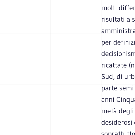
molti diffe
risultati a
amministrat
per definiz
decisionism
ricattate (
Sud, di urb
parte semi
anni Cinqua
metà degli 
desiderosi 
soprattutto