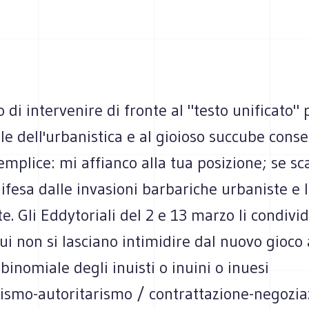
 di intervenire di fronte al "testo unificato" 
e dell'urbanistica e al gioioso succube cons
semplice: mi affianco alla tua posizione; se sc
difesa dalle invasioni barbariche urbaniste e l
 te. Gli Eddytoriali del 2 e 13 marzo li condivi
ui non si lasciano intimidire dal nuovo gioco 
inomiale degli inuisti o inuini o inuesi
vismo-autoritarismo / contrattazione-negozia