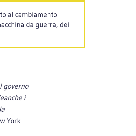
ito al cambiamento
 macchina da guerra, dei
el governo
eanche i
la
w York