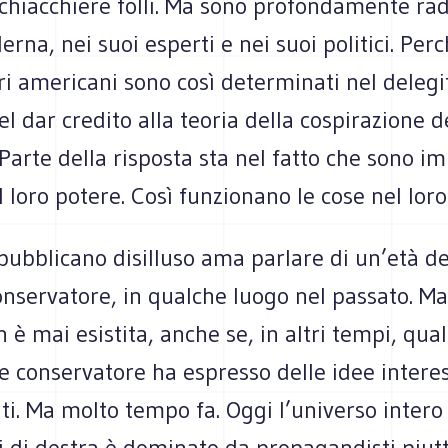
hiacchiere folli. Ma sono profondamente rad
rna, nei suoi esperti e nei suoi politici. Perc
i americani sono così determinati nel delegi
el dar credito alla teoria della cospirazione d
 Parte della risposta sta nel fatto che sono i
l loro potere. Così funzionano le cose nel lo
ubblicano disilluso ama parlare di un’età del
nservatore, in qualche luogo nel passato. Ma
n è mai esistita, anche se, in altri tempi, qua
le conservatore ha espresso delle idee intere
i. Ma molto tempo fa. Oggi l’universo intero
li di destra è dominato da propagandisti piut