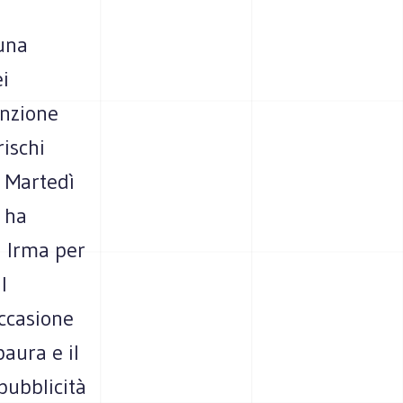
una
i
enzione
rischi
. Martedì
 ha
di Irma per
l
ccasione
aura e il
pubblicità