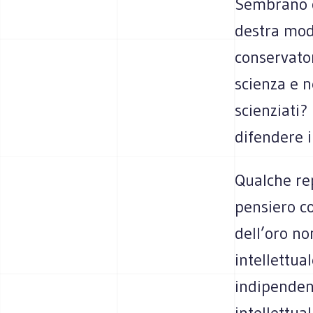
Sembrano c
destra mode
conservator
scienza e n
scienziati?
difendere i
Qualche rep
pensiero co
dell’oro no
intellettua
indipendent
intellettua