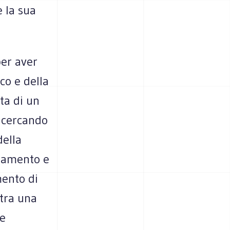
 la sua
er aver
co e della
ta di un
 cercando
della
inamento e
mento di
tra una
le