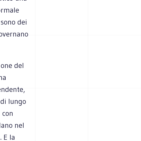
ormale
 sono dei
governano
ione del
ha
endente,
i di lungo
 con
dano nel
 E la