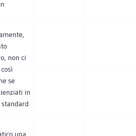
un
tamente,
nto
o, non ci
 così
he se
ienziati in
a standard
tico una