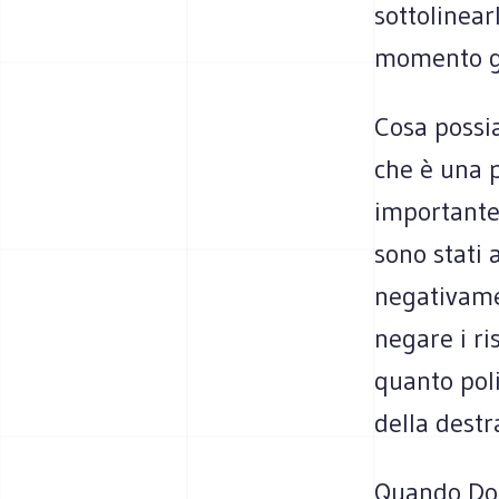
sottolinear
momento gi
Cosa possi
che è una p
importante 
sono stati 
negativame
negare i ri
quanto pol
della dest
Quando Don