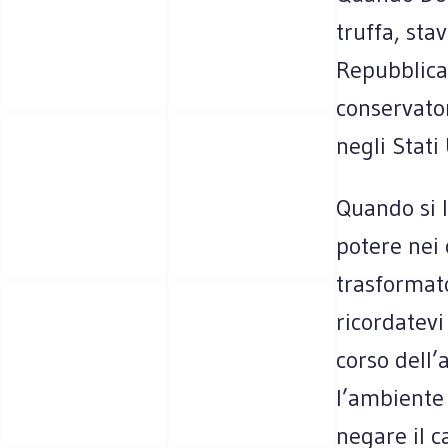
truffa, st
Repubblican
conservator
negli Stati 
Quando si l
potere nei 
trasformat
ricordatevi 
corso dell
l’ambiente 
negare il c