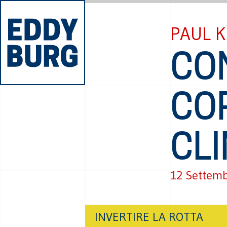
PAUL 
CO
CO
CL
12 Settem
INVERTIRE LA ROTTA