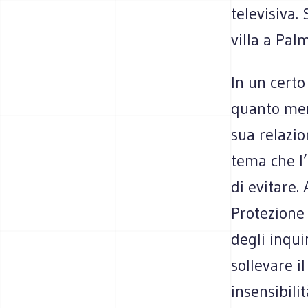
televisiva.
villa a Pal
In un cert
quanto men
sua relazio
tema che l
di evitare.
Protezione
degli inqui
sollevare 
insensibili