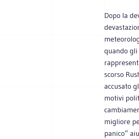
Dopo la de
devastazion
meteorolog
quando gli 
rappresenta
scorso Rus
accusato gl
motivi poli
cambiament
migliore pe
panico” aiu