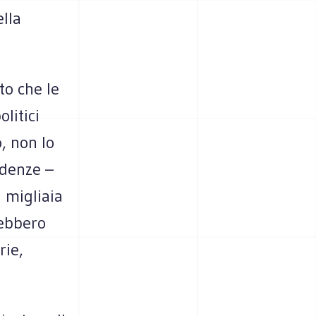
lla
to che le
litici
, non lo
idenze –
 migliaia
rebbero
rie,