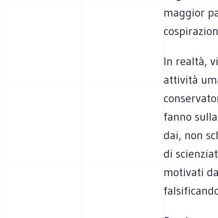
maggior par
cospirazio
In realtà, 
attività um
conservator
fanno sulla
dai, non s
di scienzia
motivati da
falsificand