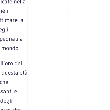
icate nella
hé i
ttimare la
egli
mpegnati a
ro mondo.
l’oro del
 questa età
lche
ssanti e
 degli
tosto che