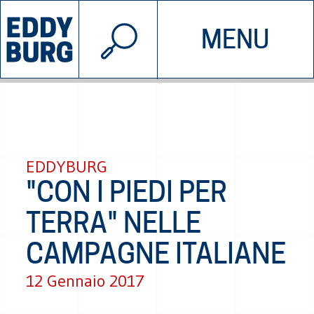
© 2026 EDDYBURG
MENU
INIZIATIVE
CHI SIAMO
SOSTIENICI
CONTATTACI
EDDYBURG
"CON I PIEDI PER
TERRA" NELLE
CAMPAGNE ITALIANE
12 Gennaio 2017