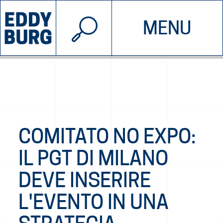
© 2026 EDDYBURG
MENU
INIZIATIVE
CHI SIAMO
SOSTIENICI
CONTATTACI
COMITATO NO EXPO:
IL PGT DI MILANO
DEVE INSERIRE
L'EVENTO IN UNA