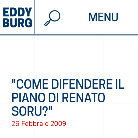
© 2026 EDDYBURG
MENU
INIZIATIVE
CHI SIAMO
SOSTIENICI
CONTATTACI
"COME DIFENDERE IL
PIANO DI RENATO
SORU?"
26 Febbraio 2009