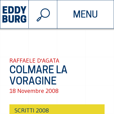
© 2026 EDDYBURG
MENU
INIZIATIVE
CHI SIAMO
SOSTIENICI
CONTATTACI
RAFFAELE D'AGATA
COLMARE LA
VORAGINE
18 Novembre 2008
SCRITTI 2008