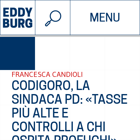
© 2026 EDDYBURG
MENU
INIZIATIVE
CHI SIAMO
SOSTIENICI
CONTATTACI
FRANCESCA CANDIOLI
CODIGORO, LA
SINDACA PD: «TASSE
PIÙ ALTE E
CONTROLLI A CHI