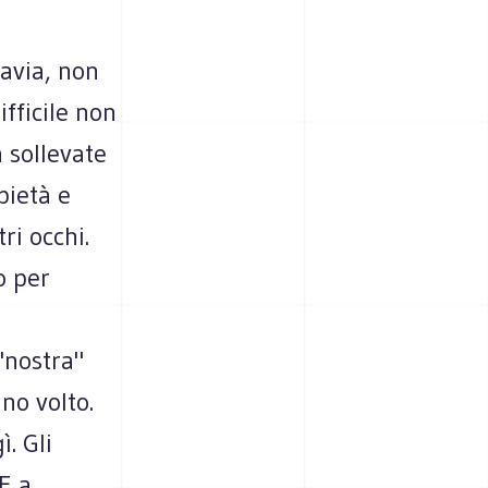
avia, non
ifficile non
à sollevate
pietà e
ri occhi.
o per
"nostra"
no volto.
. Gli
E a