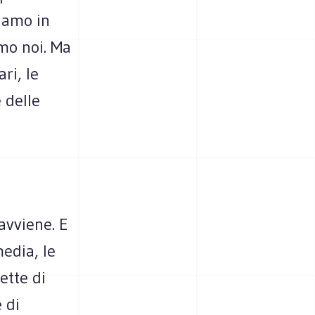
siamo in
amo noi. Ma
ri, le
e delle
avviene. E
media, le
ette di
 di