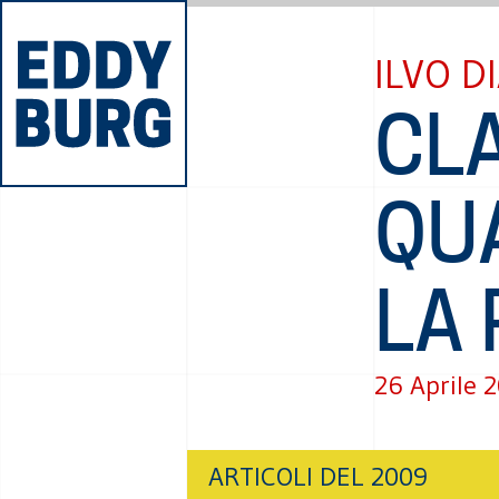
ILVO D
CLA
QU
LA 
26 Aprile 
ARTICOLI DEL 2009