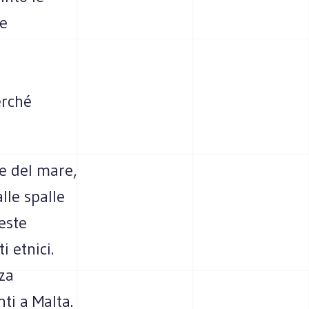
re
erché
te del mare,
lle spalle
ueste
i etnici.
zza
ti a Malta.