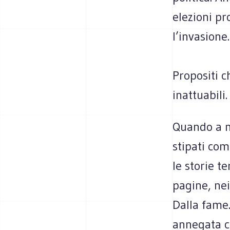
elezioni pr
l’invasione
Propositi c
inattuabili.
Quando a mi
stipati com
le storie t
pagine, nei 
Dalla fame.
annegata c