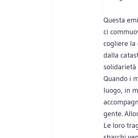
Questa emig
ci commuove
cogliere la
dalla catas
solidarietà
Quando i m
luogo, in m
accompagna 
gente. Allo
Le loro tra
sbarchi ven