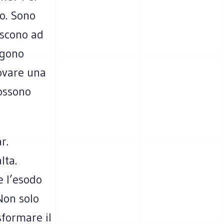
no. Sono
escono ad
ngono
ovare una
ossono
r.
lta.
e l’esodo
 Non solo
sformare il