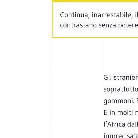
Continua, inarrestabile, i
contrastano senza potere 
Gli stranie
soprattutto
gommoni. P
E in molti 
l’Africa da
imprecisato