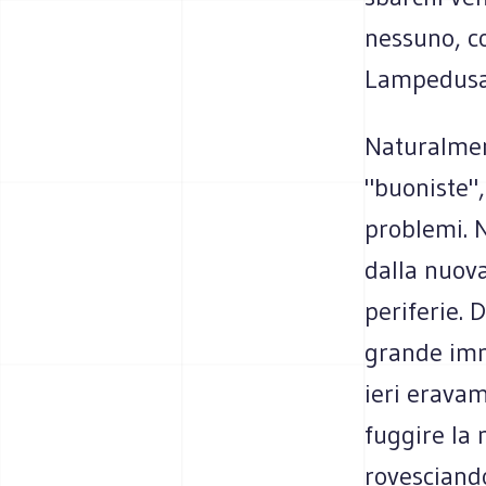
nessuno, c
Lampedusa. 
Naturalment
"buoniste", 
problemi. N
dalla nuova
periferie. 
grande imm
ieri eravam
fuggire la 
rovesciand