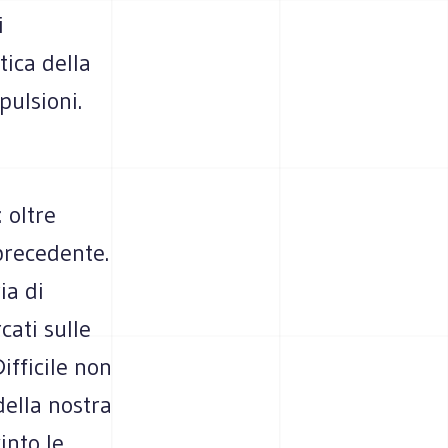
i
tica della
pulsioni.
 oltre
 precedente.
ia di
ati sulle
ifficile non
della nostra
into le