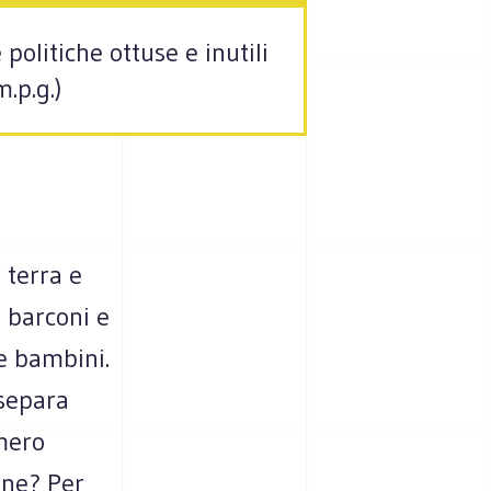
politiche ottuse e inutili
.p.g.)
 terra e
 barconi e
e bambini.
 separa
umero
one? Per