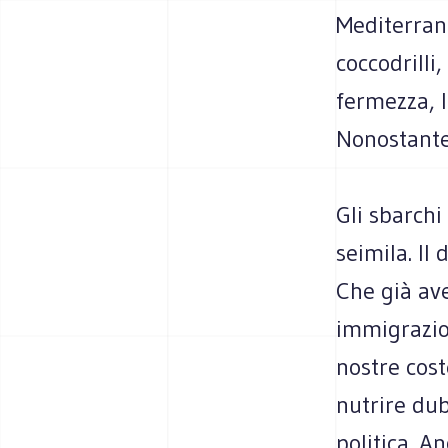
Mediterrane
coccodrilli
fermezza, l
Nonostante 
Gli sbarchi
seimila. Il
Che già ave
immigrazion
nostre cost
nutrire dub
politica. A