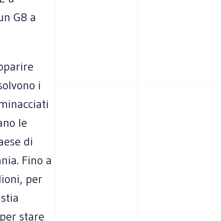
un G8 a
pparire
solvono i
 minacciati
ano le
aese di
nia. Fino a
ioni, per
stia
per stare