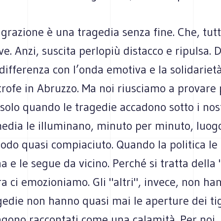
razione è una tragedia senza fine. Che, tutt
. Anzi, suscita perlopiù distacco e ripulsa. D
 differenza con l’onda emotiva e la solidariet
trofe in Abruzzo. Ma noi riusciamo a provare 
 solo quando le tragedie accadono sotto i nost
edia le illuminano, minuto per minuto, luog
odo quasi compiaciuto. Quando la politica le
e le segue da vicino. Perché si tratta della 
ra ci emozioniamo. Gli "altri", invece, non han
gedie non hanno quasi mai le aperture dei tigì
gono raccontati come una calamità. Per noi. 