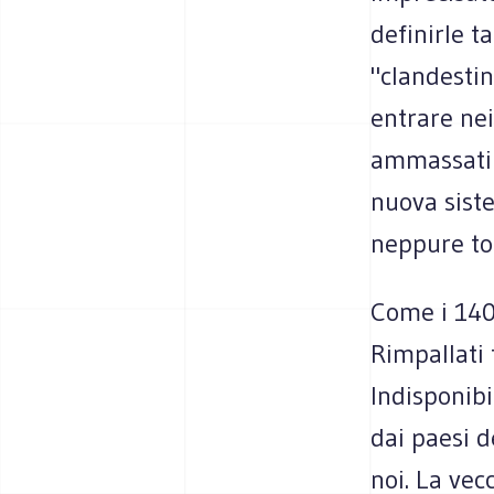
definirle t
"clandesti
entrare ne
ammassati 
nuova sist
neppure to
Come i 140 
Rimpallati f
Indisponibi
dai paesi d
noi. La vec