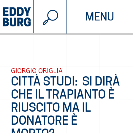
© 2026 EDDYBURG
MENU
INIZIATIVE
CHI SIAMO
SOSTIENICI
CONTATTACI
GIORGIO ORIGLIA
CITTÀ STUDI: SI DIRÀ
CHE IL TRAPIANTO È
RIUSCITO MA IL
DONATORE È