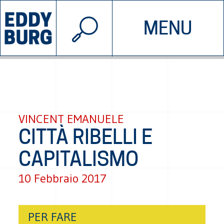
© 2026 EDDYBURG
MENU
INIZIATIVE
CHI SIAMO
SOSTIENICI
CONTATTACI
VINCENT EMANUELE
CITTÀ RIBELLI E
CAPITALISMO
10 Febbraio 2017
PER FARE