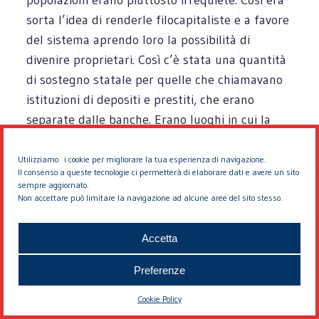
sorta l’idea di renderle filocapitaliste e a favore
del sistema aprendo loro la possibilità di
divenire proprietari. Così c’è stata una quantità
di sostegno statale per quelle che chiamavano
istituzioni di depositi e prestiti, che erano
separate dalle banche. Erano luoghi in cui la
gente depositava i propri risparmi e tali
risparmi erano utilizzati per promuovere la
Utilizziamo i cookie per migliorare la tua esperienza di navigazione.
Il consenso a queste tecnologie ci permetterà di elaborare dati e avere un sito
proprietà per popolazioni a basso reddito. La
sempre aggiornato.
stessa cosa valeva per la Building Society
Non accettare può limitare la navigazione ad alcune aree del sito stesso.
britannica. Negli anni ’80 si avvia tale tendenza
con la classe imprenditoriale che si chiedeva
Accetta
come rendere la popolazione a basso reddito
Preferenze
meno insofferente. C’era una magnifica frase
che la classe imprenditoriale era solita
Cookie Policy
utilizzare: “I proprietari di case non scioperano”.