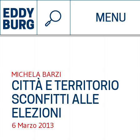
© 2026 EDDYBURG
MENU
INIZIATIVE
CHI SIAMO
SOSTIENICI
CONTATTACI
MICHELA BARZI
CITTÀ E TERRITORIO
SCONFITTI ALLE
ELEZIONI
6 Marzo 2013