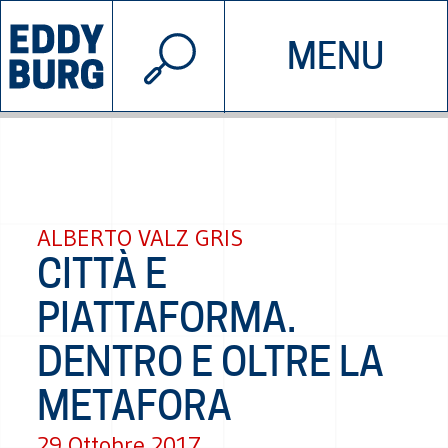
© 2026 EDDYBURG
MENU
INIZIATIVE
CHI SIAMO
SOSTIENICI
CONTATTACI
ALBERTO VALZ GRIS
CITTÀ E
PIATTAFORMA.
DENTRO E OLTRE LA
METAFORA
29 Ottobre 2017