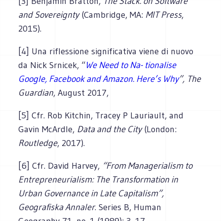
[3] Benjamin Bratton,
The Stack. on Software
and Sovereignty
(Cambridge, MA:
MIT Press
,
2015).
[4] Una riflessione significativa viene di nuovo
da Nick Srnicek, “
We Need to Na- tionalise
Google, Facebook and Amazon. Here’s Why
”,
The
Guardian
, August 2017,
[5] Cfr. Rob Kitchin, Tracey P Lauriault, and
Gavin McArdle,
Data and the City
(London:
Routledge
, 2017).
[6] Cfr. David Harvey,
“From Managerialism to
Entrepreneurialism: The Transformation in
Urban Governance in Late Capitalism”,
Geografiska Annaler
. Series B, Human
Geography 71, no. 1 (1989): 3–17,