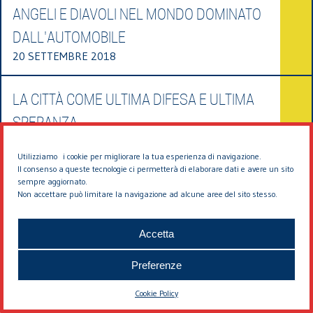
ANGELI E DIAVOLI NEL MONDO DOMINATO
DALL'AUTOMOBILE
20 SETTEMBRE 2018
LA CITTÀ COME ULTIMA DIFESA E ULTIMA
SPERANZA
12 MAGGIO 2018
Utilizziamo i cookie per migliorare la tua esperienza di navigazione.
Il consenso a queste tecnologie ci permetterà di elaborare dati e avere un sito
sempre aggiornato.
IL MURO DI LIMA CHE SEPARA I RICCHI DAI
Non accettare può limitare la navigazione ad alcune aree del sito stesso.
POVERI
18 APRILE 2018
Accetta
Preferenze
Cookie Policy