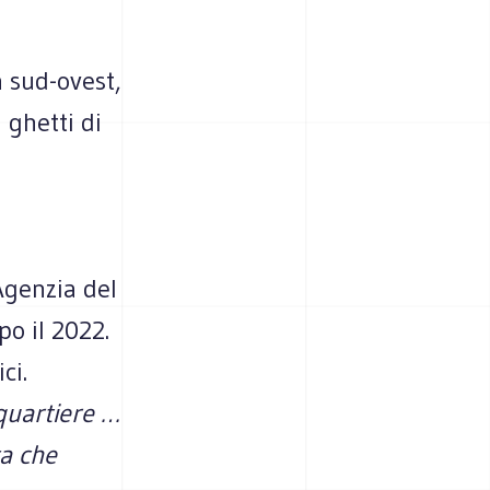
 sud-ovest,
 ghetti di
Agenzia del
o il 2022.
ci.
 quartiere …
a che