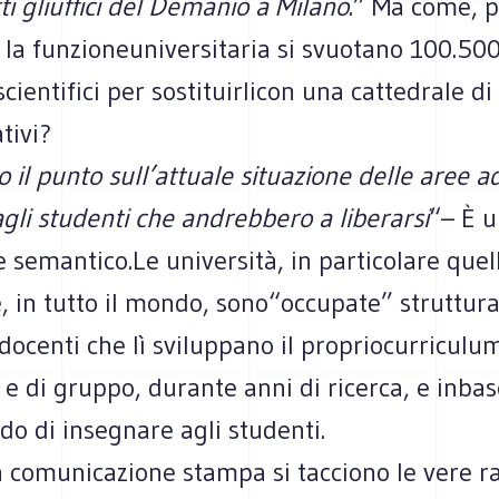
tti gliuffici del Demanio a Milano
.” Ma come, 
la funzioneuniversitaria si svuotano 100.50
cientifici per sostituirlicon una cattedrale di 
tivi?
to il punto sull’attuale situazione delle aree a
li studenti che andrebbero a liberarsi
“– È 
e semantico.Le università, in particolare quel
e, in tutto il mondo, sono“occupate” struttur
-docenti che lì sviluppano il propriocurriculum
 e di gruppo, durante anni di ricerca, e inbas
do di insegnare agli studenti.
a comunicazione stampa si tacciono le vere r