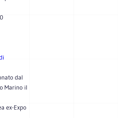
10
di
onato dal
o Marino il
ea ex-Expo