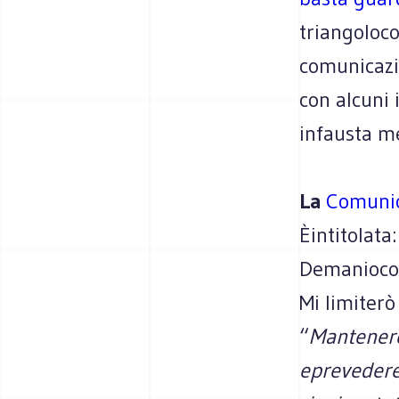
triangoloc
comunicazio
con alcuni 
infausta m
La
Comunic
Èintitolata
Demaniocon
Mi limiterò
“
Mantenere 
eprevedere