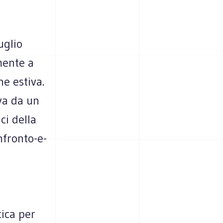
uglio
mente a
e estiva.
iva da un
ci della
nfronto-e-
tica per