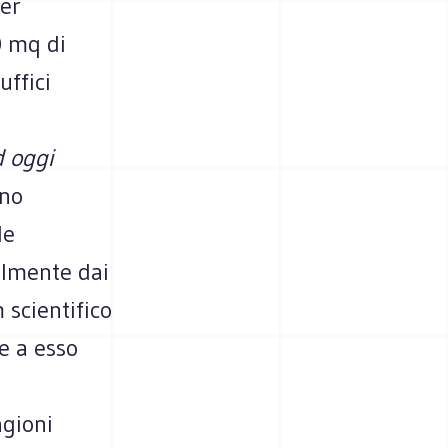
per
0 mq di
uffici
d oggi
uno
le
almente dai
 scientifico
e a esso
agioni