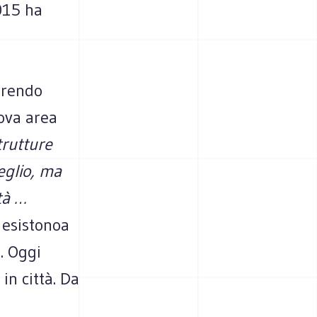
2015 ha
erendo
uova area
trutture
eglio, ma
tà …
 esistonoa
. Oggi
in città. Da