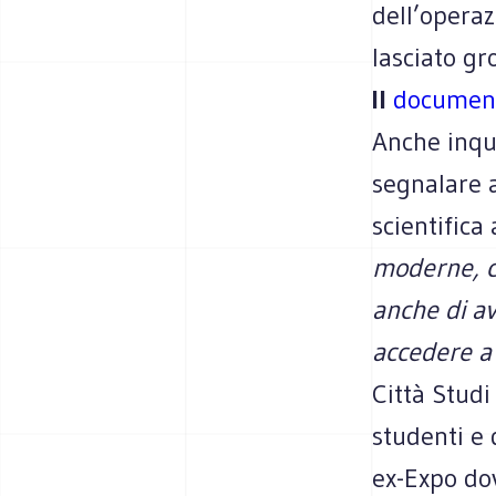
dell’operaz
lasciato gr
Il
documen
Anche inque
segnalare a
scientifica
moderne, c
anche di av
accedere a 
Città Stud
studenti e 
ex-Expo dov