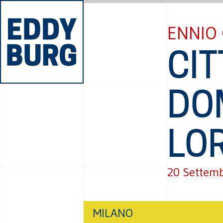
ENNIO
CIT
DO
LO
20 Settem
MILANO