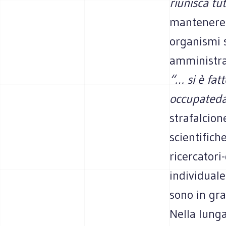
riunisca tu
mantenere 
organismi s
amministra
“… si è fat
occupatedag
strafalcion
scientifich
ricercatori
individuale
sono in gra
Nella lung