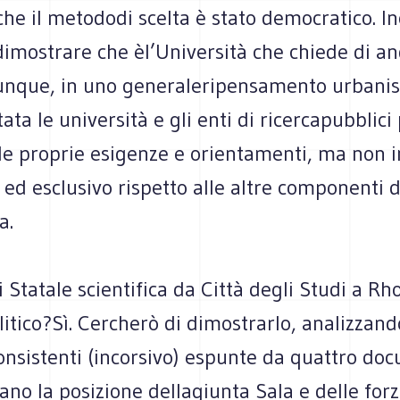
che il metododi scelta è stato democratico. Ino
dimostrare che èl’Università che chiede di an
nque, in uno generaleripensamento urbanist
ata le università e gli enti di ricercapubblic
le proprie esigenze e orientamenti, ma non i
d esclusivo rispetto alle altre componenti d
a.
di Statale scientifica da Città degli Studi a R
litico?Sì. Cercherò di dimostrarlo, analizzan
onsistenti (incorsivo) espunte da quattro do
no la posizione dellagiunta Sala e delle forz