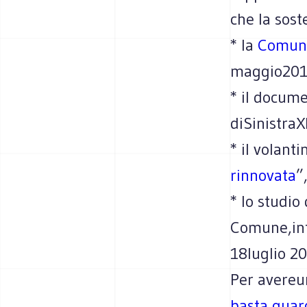
che la sos
* la
Comuni
maggio201
* il docum
diSinistra
* il volant
rinnovata
”
* lo studio
Comune,int
18luglio 20
Per avereu
basta guar