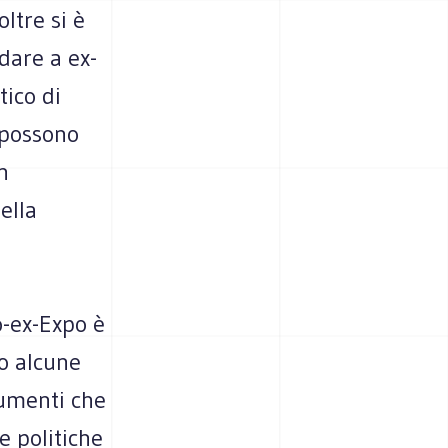
ltre si è
dare a ex-
ico di
i possono
n
ella
ho-ex-Expo è
do alcune
cumenti che
e politiche