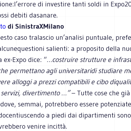
ione:l’errore di investire tanti soldi in Expo
ossi debiti dasanare.
to
di SinistraXMilano
sto caso tralascio un’analisi puntuale, pref
lcunequestioni salienti: a proposito della n
 a ex-Expo dice: “
…costruire strutture e infras
he permettano agli universitaridi studiare m
ere alloggi a prezzi compatibili e cibo diquali
servizi, divertimento …”
– Tutte cose che già
i dove, semmai, potrebbero essere potenziate
docentiuscendo a piedi dai dipartimenti sono 
rebbero venire incittà.