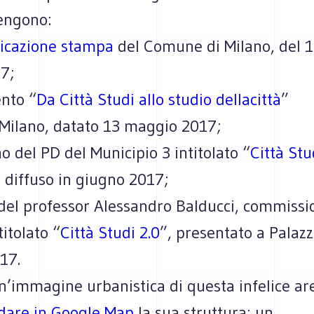
tengono:
cazione stampa
del Comune di Milano, del 
7;
ento “
Da Città Studi allo studio dellacittà
”
XMilano, datato 13 maggio 2017;
ino del PD del Municipio 3 intitolato “
Città Stu
, diffuso in giugno 2017;
 del professor Alessandro Balducci, commissi
itolato “
Città Studi 2.0
”, presentato a Palazz
17.
n’immagine urbanistica di questa infelice ar
dare in Google Map
la sua struttura: un