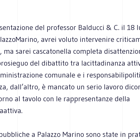
entazione del professor Balducci & C. il 18 l
lazzoMarino, avrei voluto intervenire critica
, ma sarei cascatonella completa disattenzion
 prosieguo del dibattito tra lacittadinanza att
mministrazione comunale e i responsabilipoliti
, dall’altro, è mancato un serio lavoro dico
torno al tavolo con le rappresentanze della
aattiva.
pubbliche a Palazzo Marino sono state in pra