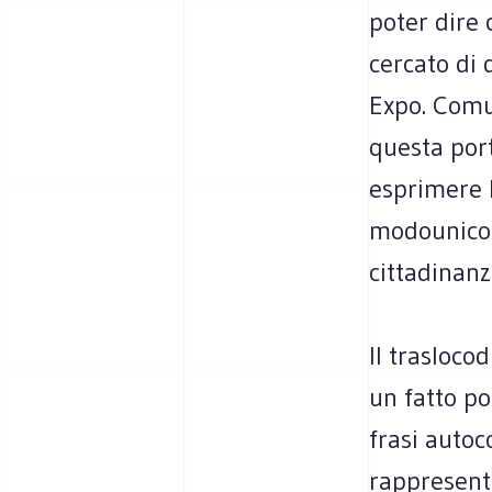
poter dire 
cercato di 
Expo. Comu
questa port
esprimere 
modounico e
cittadinanz
Il trasloco
un fatto po
frasi autoc
rappresenta