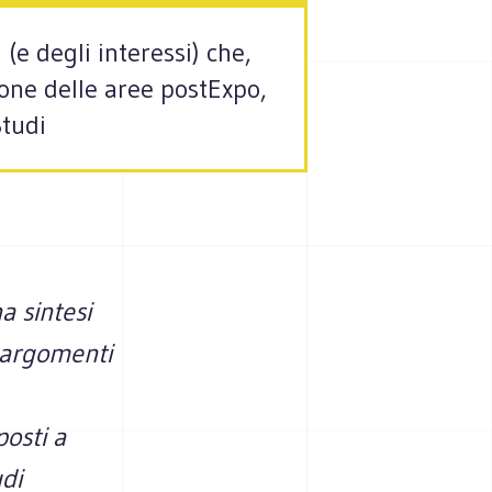
(e degli interessi) che,
ione delle aree postExpo,
Studi
 sintesi
n argomenti
posti a
udi