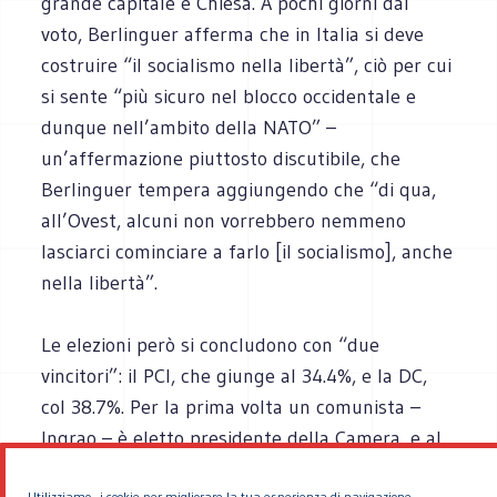
grande capitale e Chiesa. A pochi giorni dal
voto, Berlinguer afferma che in Italia si deve
costruire “il socialismo nella libertà”, ciò per cui
si sente “più sicuro nel blocco occidentale e
dunque nell’ambito della NATO” –
un’affermazione piuttosto discutibile, che
Berlinguer tempera aggiungendo che “di qua,
all’Ovest, alcuni non vorrebbero nemmeno
lasciarci cominciare a farlo [il socialismo], anche
nella libertà”.
Le elezioni però si concludono con “due
vincitori”: il PCI, che giunge al 34.4%, e la DC,
col 38.7%. Per la prima volta un comunista –
Ingrao – è eletto presidente della Camera, e al
PCI vanno anche le presidenze di varie
Utilizziamo i cookie per migliorare la tua esperienza di navigazione.