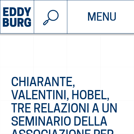
© 2026 EDDYBURG
MENU
INIZIATIVE
CHI SIAMO
SOSTIENICI
CONTATTACI
CHIARANTE,
VALENTINI, HOBEL,
TRE RELAZIONI A UN
SEMINARIO DELLA