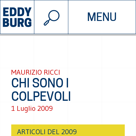
© 2026 EDDYBURG
MENU
INIZIATIVE
CHI SIAMO
SOSTIENICI
CONTATTACI
MAURIZIO RICCI
CHI SONO I
COLPEVOLI
1 Luglio 2009
ARTICOLI DEL 2009