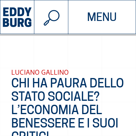
© 2026 EDDYBURG
MENU
INIZIATIVE
CHI SIAMO
SOSTIENICI
CONTATTACI
LUCIANO GALLINO
CHI HA PAURA DELLO
STATO SOCIALE?
L’ECONOMIA DEL
BENESSERE E I SUOI