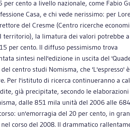
 per cento a livello nazionale, come Fabio G
fessione Casa, e chi vede nerissimo: per Lor
direttore del Cresme (Centro ricerche econom
 il territorio), la limatura dei valori potrebbe
 15 per cento. Il diffuso pessimismo trova
ata sintesi nell'edizione in uscita del 'Quad
 del centro studi Nomisma, che 'L'espresso' è
re. Per l'istituto di ricerca continueranno a ca
te, già precipitate, secondo le elaborazioni
isma, dalle 851 mila unità del 2006 alle 684
corso: un'emorragia del 20 per cento, in gran
i nel corso del 2008. Il drammatico rallentam