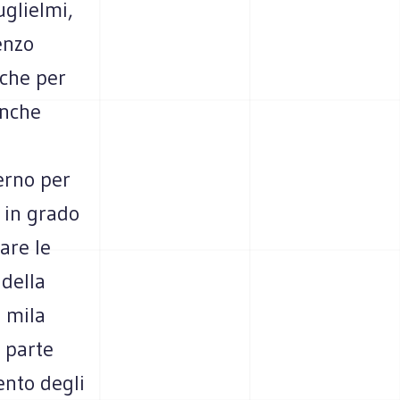
uglielmi,
enzo
iche per
 anche
erno per
 in grado
lare le
 della
 mila
 parte
ento degli