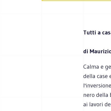
Tutti a cas
di Maurizi
Calma e ges
della case 
l'inversion
nero della 
ai lavori d