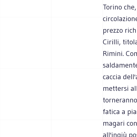
Torino che, 
circolazion
prezzo rich
Cirilli, tit
Rimini. Com
saldamente 
caccia dell
mettersi al
torneranno 
fatica a pi
magari cont
all'ingiù p