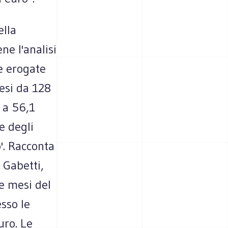
ella
ne l'analisi
e erogate
esi da 128
7 a 56,1
e degli
o'. Racconta
 Gabetti,
e mesi del
esso le
uro. Le