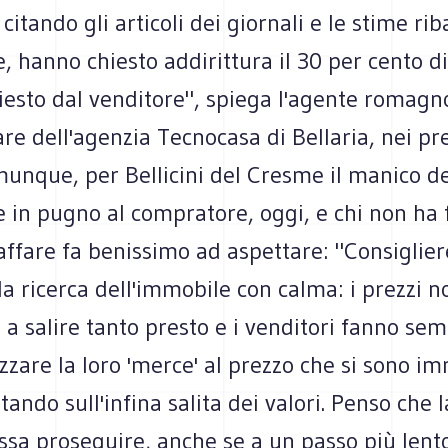
citando gli articoli dei giornali e le stime rib
e, hanno chiesto addirittura il 30 per cento di
iesto dal venditore", spiega l'agente romagn
olare dell'agenzia Tecnocasa di Bellaria, nei pre
unque, per Bellicini del Cresme il manico del
in pugno al compratore, oggi, e chi non ha f
'affare fa benissimo ad aspettare: "Consiglier
la ricerca dell'immobile con calma: i prezzi n
a salire tanto presto e i venditori fanno se
azzare la loro 'merce' al prezzo che si sono i
ando sull'infina salita dei valori. Penso che 
ossa proseguire, anche se a un passo più lent