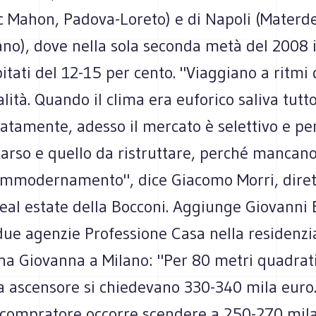
c Mahon, Padova-Loreto) e di Napoli (Materde
no), dove nella sola seconda metà del 2008 i
itati del 12-15 per cento. "Viaggiano a ritmi d
lità. Quando il clima era euforico saliva tutt
atamente, adesso il mercato è selettivo e pen
arso e quello da ristruttare, perché mancano 
i ammodernamento", dice Giacomo Morri, diret
eal estate della Bocconi. Aggiunge Giovanni 
 due agenzie Professione Casa nella residenzi
na Giovanna a Milano: "Per 80 metri quadrati
a ascensore si chiedevano 330-340 mila euro.
 compratore occorre scendere a 250-270 mila