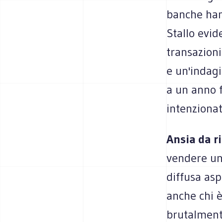
banche han
Stallo evi
transazioni
e un'indagi
a un anno f
intenzionat
Ansia da r
vendere un
diffusa asp
anche chi è
brutalmente