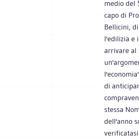
medio del 5
capo di Pro
Bellicini, 
l'edilizia e
arrivare al
un'argoment
l'economia'
di anticipa
compravendi
stessa Nom
dell'anno s
verificatas