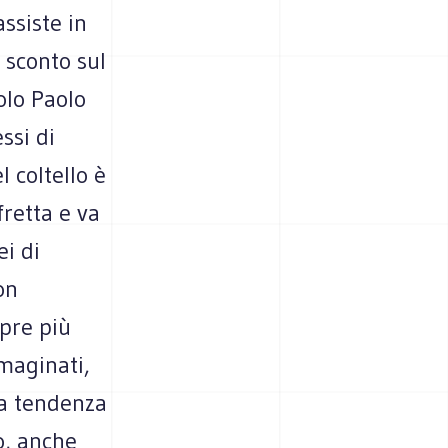
assiste in
 sconto sul
olo Paolo
ssi di
 coltello è
retta e va
ei di
on
mpre più
mmaginati,
la tendenza
o, anche