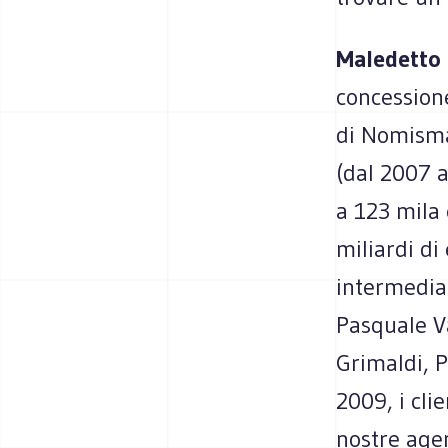
Maledetto
concessione
di Nomisma
(dal 2007 a
a 123 mila 
miliardi di
intermediar
Pasquale V
Grimaldi, P
2009, i cli
nostre agen