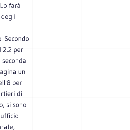
Lo farà
 degli
io. Secondo
 2,2 per
a seconda
magina un
ll'8 per
tieri di
o, si sono
ufficio
arate,