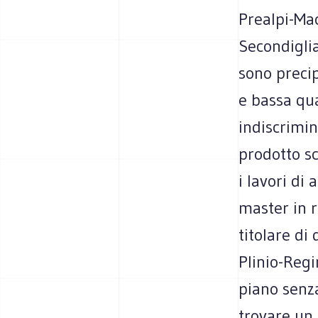
Prealpi-Ma
Secondiglia
sono precip
e bassa qua
indiscrimin
prodotto sc
i lavori d
master in r
titolare di
Plinio-Regi
piano senz
trovare un