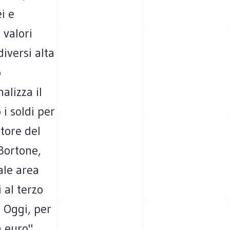
i e
 valori
iversi alta
o
alizza il
i soldi per
tore del
Bortone,
ale area
 al terzo
 Oggi, per
 euro".