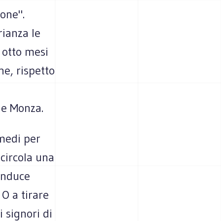
one".
rianza le
 otto mesi
he, rispetto
 e Monza.
medi per
circola una
 induce
 O a tirare
 signori di