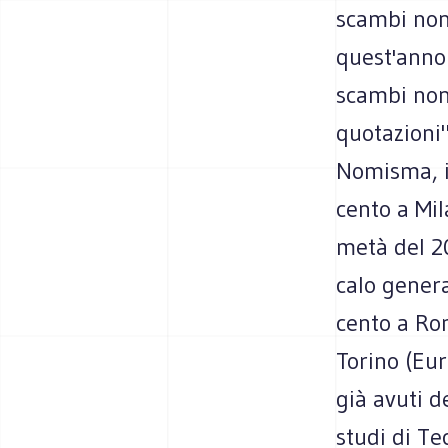
scambi non 
quest'anno:
scambi non 
quotazioni"
Nomisma, i 
cento a Mil
metà del 20
calo genera
cento a Rom
Torino (Eur
già avuti de
studi di Te