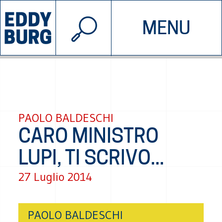
© 2026 EDDYBURG
MENU
INIZIATIVE
CHI SIAMO
SOSTIENICI
CONTATTACI
PAOLO BALDESCHI
CARO MINISTRO
LUPI, TI SCRIVO...
27 Luglio 2014
PAOLO BALDESCHI