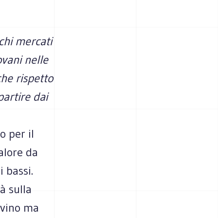
chi mer­cati
o­vani nelle
che rispetto
par­tire dai
o per il
alore da
i bassi.
tà sulla
o vino ma