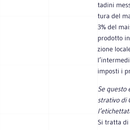
ta­dini mes­
tura del ma
3% del mais
pro­dotto in
zione local
l’intermedia
impo­sti i p
Se que­sto è
stra­tivo di 
l’etichettat
Si tratta di