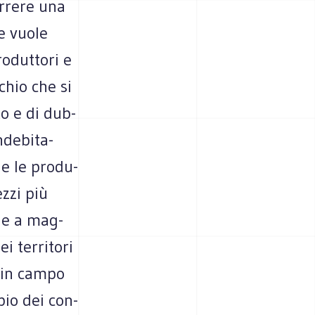
or­rere una
re vuole
­dut­tori e
schio che si
to e di dub­
de­bi­ta­
e le pro­du­
ezzi più
, e a mag­
 ter­ri­tori
e in campo
pio dei con­