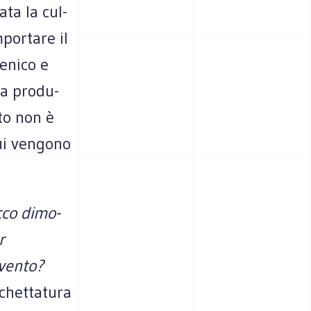
nata la cul­
or­tare il
­nico e
la pro­du­
ato non è
cui ven­gono
occo dimo­
r
 vento?
tichettatura