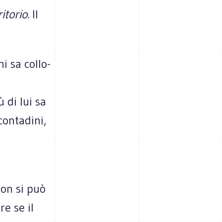
itorio.
Il
 sa col­lo­
ù di lui sa
n­ta­dini,
 non si può
re se il