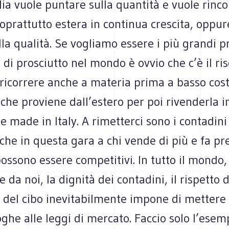
lia vuole pun­tare sulla quan­tità e vuole rin­c
rat­tutto estera in con­ti­nua cre­scita, oppu
la qua­lità. Se vogliamo essere i più grandi pro
ri di pro­sciutto nel mondo è ovvio che c’è il ri
r ricor­rere anche a mate­ria prima a basso cos
 che pro­viene dall’estero per poi riven­derla in
made in Italy. A rimet­terci sono i con­ta­dini 
i che in que­sta gara a chi vende di più e fa pr
os­sono essere com­pe­ti­tivi. In tutto il mondo
 da noi, la dignità dei con­ta­dini, il rispetto dei
à del cibo ine­vi­ta­bil­mente impone di met­ter
ghe alle leggi di mer­cato. Fac­cio solo l’esem