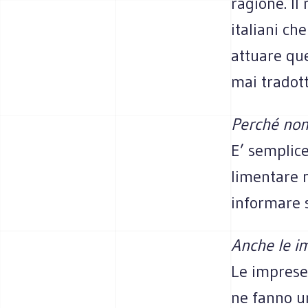
ragione. Il 
ita­liani ch
attuare que
mai tra­dott
Per­ché non
E’ sem­plice
li­men­tare 
infor­mare 
Anche le im
Le imprese i
ne fanno una