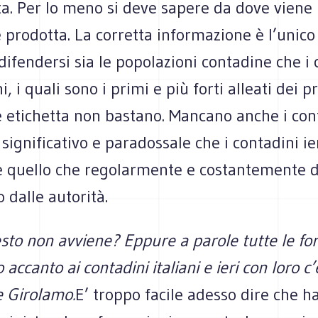
ta. Per lo meno si deve sapere da dove viene
pro­dotta. La cor­retta infor­ma­zione è l’uni
fen­dersi sia le popo­la­zioni con­ta­dine che i 
ini, i quali sono i primi e più forti alleati dei pr
e eti­chetta non bastano. Man­cano anche i con­t
igni­fi­ca­tivo e para­dos­sale che i con­ta­dini 
 quello che rego­lar­mente e costan­te­mente
 dalle auto­rità.
­sto non avviene? Eppure a parole tutte le forze
o accanto ai con­ta­dini ita­liani e ieri con loro c
e Giro­lamo.
E’ troppo facile adesso dire che 