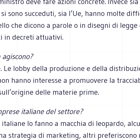
mini­stro deve fare azioni con­crete. Invece sia
e si sono suc­ce­duti, sia l’Ue, hanno molte dif­fi
llo che dicono a parole o in dise­gni di legge
i in decreti attua­tivi.
 agi­scono?
. Le lobby della pro­du­zione e della distri­bu­
non hanno inte­resse a pro­muo­vere la trac­cia­bi
sull’origine delle mate­rie prime.
prese ita­liane del set­tore?
ta­liane lo fanno a mac­chia di leo­pardo, alcun
 stra­te­gia di mar­ke­ting, altri pre­fe­ri­scono