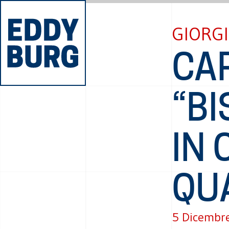
GIORGI
CAR
“B
IN
QU
5 Dicembr