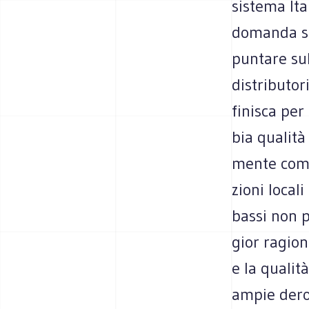
sistema Ita­
domanda sop
pun­tare sul
distri­bu­to
fini­sca pe
bia qua­lità
mente come 
zioni local
bassi non p
gior ragione
e la qua­lit
ampie dero­