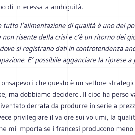
o di inte­res­sata ambi­guità.
 tutto l’alimentazione di qua­lità è uno dei po
ia non risente della crisi e c’è un ritorno dei gi
dove si regi­strano dati in con­tro­ten­denza an
u­pa­zione. E’ pos­si­bile aggan­ciare la riprese a 
on­sa­pe­voli che que­sto è un set­tore stra­te­gic
e, ma dob­biamo deci­derci. Il cibo ha perso v
ven­tato der­rata da pro­durre in serie a prezz
ece pri­vi­le­giare il valore sui volumi, la qua­li
Che mi importa se i fran­cesi pro­du­cono men