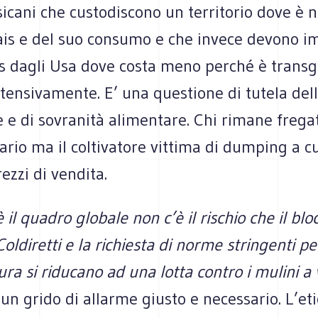
si­cani che custo­di­scono un ter­ri­to­rio dove è 
is e del suo con­sumo e che invece devono imp
 dagli Usa dove costa meno per­ché è tran­sge
ten­si­va­mente. E’ una que­stione di tutela del
e e di sovra­nità ali­men­tare. Chi rimane fre­g
rio ma il col­ti­va­tore vit­tima di dum­ping a 
rezzi di ven­dita.
 il qua­dro glo­bale non c’è il rischio che il bl
Col­di­retti e la richie­sta di norme strin­genti pe
ura si ridu­cano ad una lotta con­tro i mulini a
 un grido di allarme giu­sto e neces­sa­rio. L’e