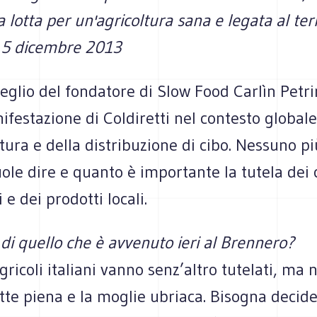
a lotta per un'agricoltura sana e legata al terr
 5 dicembre 2013
lio del fon­da­tore di Slow Food Car­lìn Petrini
fe­sta­zione di Col­di­retti nel con­te­sto glo­bale
tura e della distri­bu­zione di cibo. Nes­suno pi
ole dire e quanto è impor­tante la tutela dei co
ri e dei pro­dotti locali.
di quello che è avve­nuto ieri al Bren­nero?
agri­coli ita­liani vanno senz’altro tute­lati, ma
tte piena e la moglie ubriaca. Biso­gna deci­de