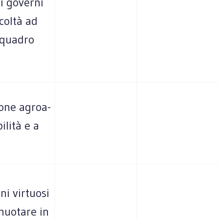
 i governi
­coltà ad
 qua­dro
zione agroa­
­lità e a
i vir­tuosi
 nuo­tare in