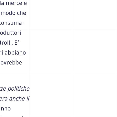
 la merce e
co modo che
con­su­ma­
o­dut­tori
rolli. E’
ieri abbiano
 dovrebbe
 poli­ti­che
’era anche il
hanno