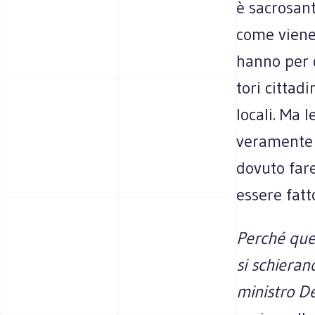
è sacro­san
come viene 
hanno per di
tori cit­ta­d
locali. Ma l
vera­mente s
dovuto fare
essere fatto
Per­ché que
si schie­ran
mini­stro D