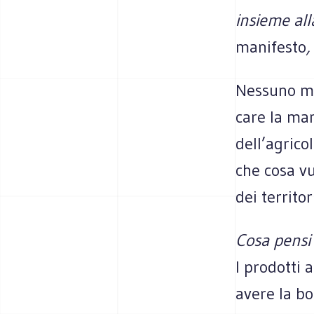
insieme all
manifesto
,
Nes­suno meg
care la mani­
dell’agricol
che cosa vu
dei ter­ri­to
Cosa pensi 
I pro­dotti 
avere la bo