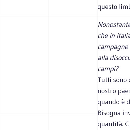
que­sto limb
Nono­stante
che in Ita­l
cam­pa­gne 
alla disoc­c
campi?
Tutti sono c
nostro paes
quando è di
Biso­gna inv
quan­tità. 