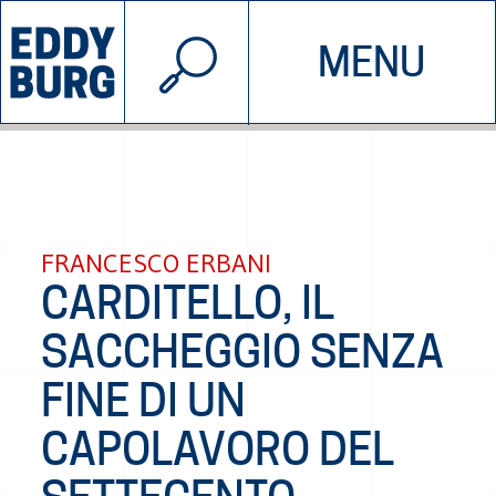
© 2026 EDDYBURG
MENU
INIZIATIVE
CHI SIAMO
SOSTIENICI
CONTATTACI
FRANCESCO ERBANI
CARDITELLO, IL
SACCHEGGIO SENZA
FINE DI UN
CAPOLAVORO DEL