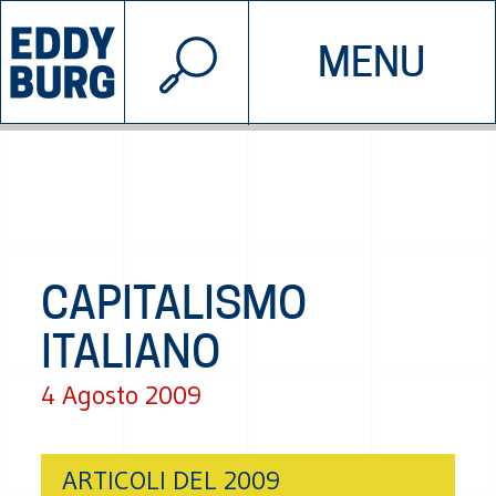
© 2026 EDDYBURG
MENU
INIZIATIVE
CHI SIAMO
SOSTIENICI
CONTATTACI
CAPITALISMO
ITALIANO
4 Agosto 2009
ARTICOLI DEL 2009