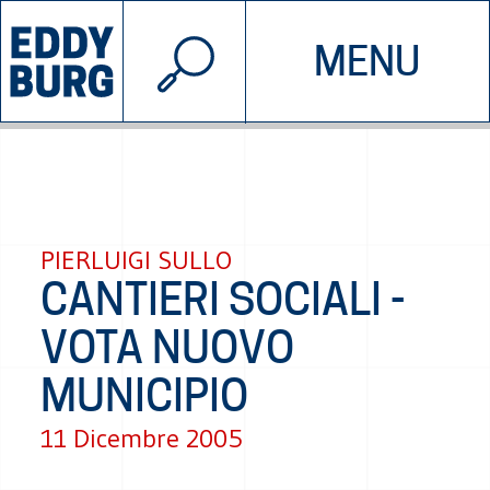
© 2026 EDDYBURG
MENU
INIZIATIVE
CHI SIAMO
SOSTIENICI
CONTATTACI
PIERLUIGI SULLO
CANTIERI SOCIALI -
VOTA NUOVO
MUNICIPIO
11 Dicembre 2005