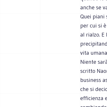
anche se va
Quei piani 
per cui si 
al rialzo. E
precipitand
vita umana s
Niente sar
scritto Nao
business as
che si deci
efficienza 