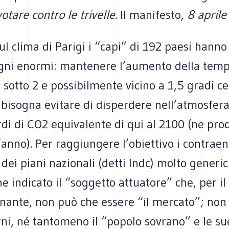
votare contro le trivelle.
Il manifesto
, 8 april
sul clima di Parigi i “capi” di 192 paesi hann
gni enormi: mantenere l’aumento della tem
 sotto 2 e possibilmente vicino a 1,5 gradi ce
bisogna evitare di disperdere nell’atmosfera
rdi di CO2 equivalente di qui al 2100 (ne pr
l’anno). Per raggiungere l’obiettivo i contrae
dei piani nazionali (detti Indc) molto generic
e indicato il “soggetto attuatore” che, per il
ante, non può che essere “il mercato”; non g
rni, né tantomeno il “popolo sovrano” e le su