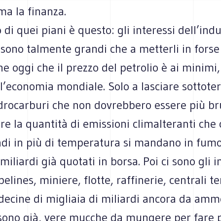
ma la finanza.
 di quei piani è questo: gli interessi dell’indu
 sono talmente grandi che a metterli in forse
e oggi che il prezzo del petrolio è ai minimi, s
ll’economia mondiale. Solo a lasciare sottoter
idrocarburi che non dovrebbero essere più br
e la quantità di emissioni climalteranti che
adi in più di temperatura si mandano in fumo
 miliardi già quotati in borsa. Poi ci sono gli 
ipelines, miniere, flotte, raffinerie, centrali t
e decine di migliaia di miliardi ancora da amm
sono già, vere mucche da mungere per fare pr