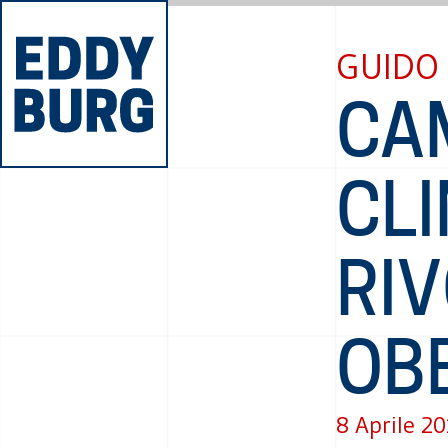
GUIDO 
CA
CLI
RI
OB
8 Aprile 2