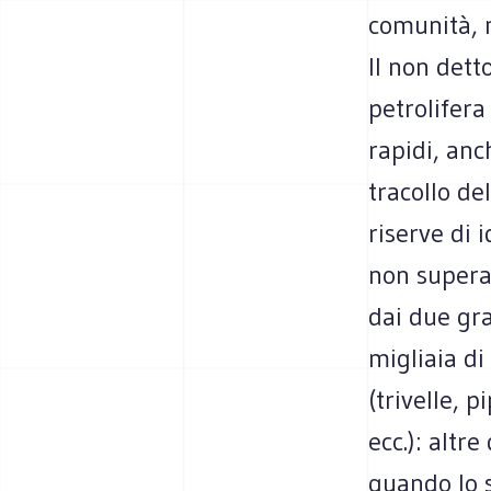
comunità, 
Il non detto
petrolifera
rapidi, anch
tracollo de
riserve di 
non superar
dai due gr
migliaia di
(trivelle, p
ecc.): altr
quando lo 