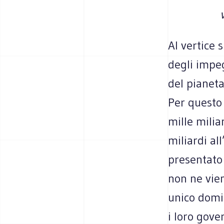
Al vertice 
degli impe
del pianeta
Per questo 
mille milia
miliardi al
presentato 
non ne vien
unico domin
i loro gove