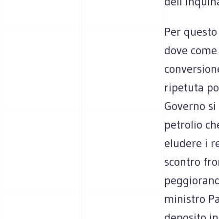
dell’inquin
Per questo
dove come 
conversione 
ripetuta po
Governo si 
petrolio ch
eludere i r
scontro fro
peggiorand
ministro Pa
deposito in