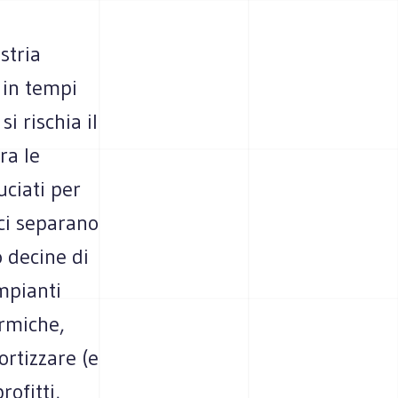
stria
 in tempi
i rischia il
ra le
uciati per
 ci separano
 decine di
impianti
ermiche,
ortizzare (e
ofitti,