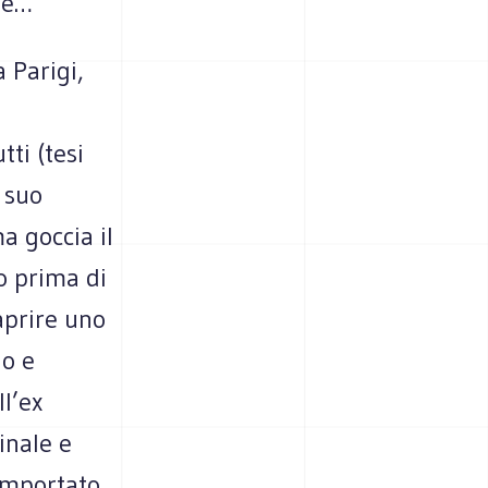
le…
 Parigi,
tti (tesi
l suo
a goccia il
do prima di
aprire uno
do e
l’ex
inale e
 importato