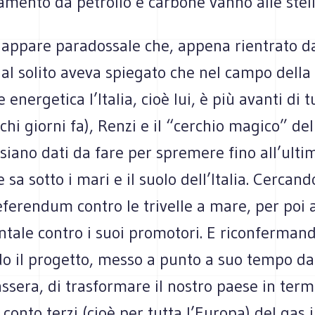
amento da petrolio e carbone vanno alle stel
 appare paradossale che, appena rientrato da
al solito aveva spiegato che nel campo della
energetica l’Italia, cioè lui, è più avanti di tu
chi giorni fa), Renzi e il “cerchio magico” de
siano dati da fare per spremere fino all’ultim
e sa sotto i mari e il suolo dell’Italia. Cercan
eferendum contro le trivelle a mare, per poi 
ntale contro i suoi promotori. E riconferman
o il progetto, messo a punto a suo tempo dal
ssera, di trasformare il nostro paese in term
 conto terzi (cioè per tutta l’Europa) del gas