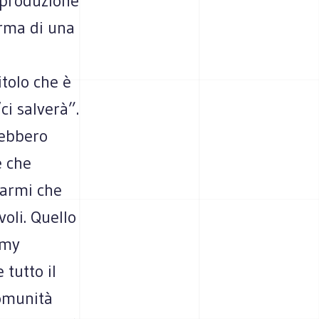
 produzione
orma di una
itolo che è
ci salverà”.
rebbero
e che
parmi che
oli. Quello
omy
 tutto il
comunità