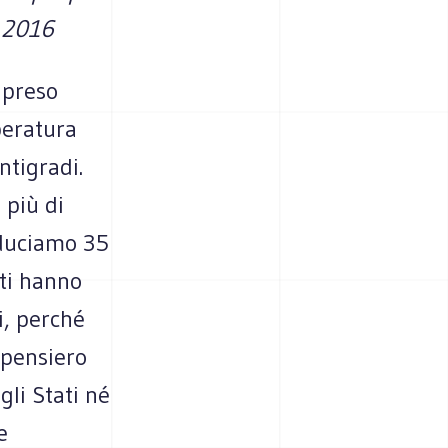
e 2016
o preso
peratura
ntigradi.
 più di
oduciamo 35
nti hanno
i, perché
 pensiero
li Stati né
e