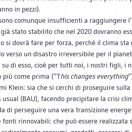
nno in pezzi).
sono comunque insufficienti a raggiungere l’
è già stato stabilito che nel 2020 dovranno ess
 lo si dovrà fare per forza, perché il clima sta 
o verso un disastro irreversibile per il pianet
u di esso, cioè per tutti noi, i nostri figli, i n
à più come prima (“T
his changes everything
”
mi Klein: sia che si cerchi di proseguire sulla
 usual (BAU), facendo precipitare la crisi clim
da di perseguire una vera transizione energe
e fonti rinnovabili: che può essere realizzata 