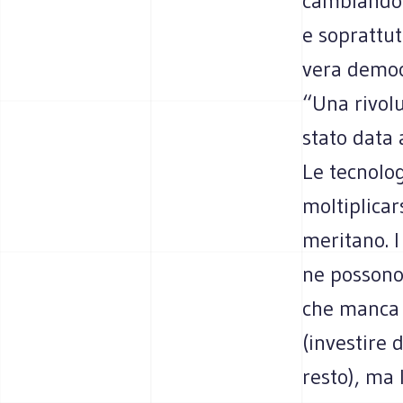
cambiando 
e soprattut
vera democ
“Una rivolu
stato data a
Le tecnolog
moltiplicar
meritano. I
ne possono 
che manca 
(investire 
resto), ma 