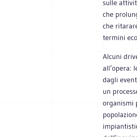
sulle attiv
che prolung
che ritarar
termini ec
Alcuni driv
all’opera: 
dagli event
un processo
organismi p
popolazione
impiantisti