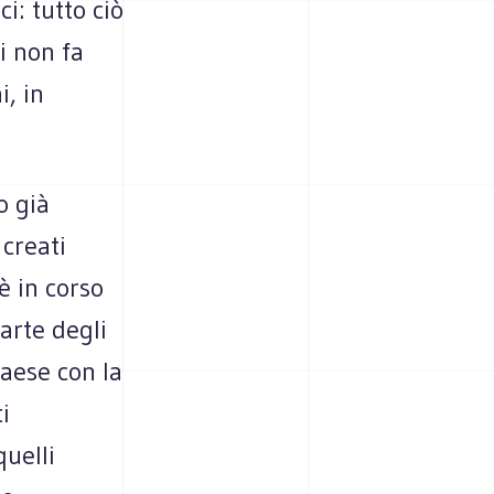
i: tutto ciò
i non fa
i, in
o già
 creati
è in corso
arte degli
paese con la
i
quelli