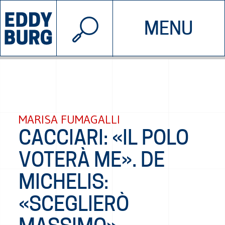
© 2026 EDDYBURG
MENU
INIZIATIVE
CHI SIAMO
SOSTIENICI
CONTATTACI
MARISA FUMAGALLI
CACCIARI: «IL POLO
VOTERÀ ME». DE
MICHELIS:
«SCEGLIERÒ