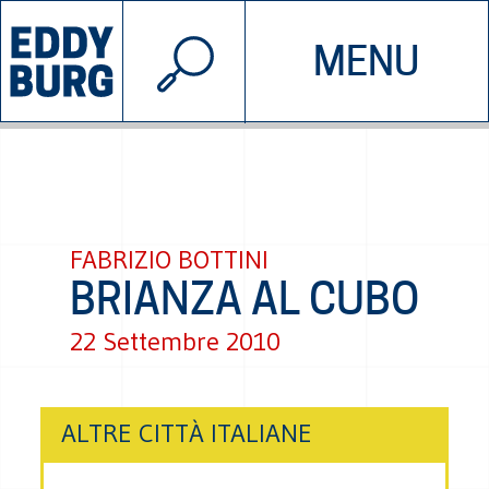
© 2026 EDDYBURG
MENU
INIZIATIVE
CHI SIAMO
SOSTIENICI
CONTATTACI
FABRIZIO BOTTINI
BRIANZA AL CUBO
22 Settembre 2010
ALTRE CITTÀ ITALIANE