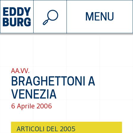
© 2026 EDDYBURG
MENU
INIZIATIVE
CHI SIAMO
SOSTIENICI
CONTATTACI
AA.VV.
BRAGHETTONI A
VENEZIA
6 Aprile 2006
ARTICOLI DEL 2005