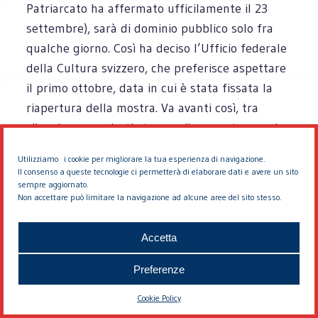
Patriarcato ha affermato ufficilamente il 23
settembre), sarà di dominio pubblico solo fra
qualche giorno. Così ha deciso l’Ufficio federale
della Cultura svizzero, che preferisce aspettare
il primo ottobre, data in cui è stata fissata la
riapertura della mostra. Va avanti così, tra
silenzi e comunicati stampa, il rapporto ormai
deteriorato tra l’Ufc elvetico e il responsabile
Utilizziamo i cookie per migliorare la tua esperienza di navigazione.
della bella chiesa barocca del sestrier di Santa
Il consenso a queste tecnologie ci permetterà di elaborare dati e avere un sito
sempre aggiornato.
Croce. Due giorni fa, il comunicato da parte di
Non accettare può limitare la navigazione ad alcune aree del sito stesso.
Berna in cui si dichiarava l’intenzione di non
accettare la chiusura di San Stae e in cui si
Accetta
lamentava la mancanza di spiegazioni ufficiali
sia da parte di don Aldo che da parte della
Preferenze
Curia. Ieri, l’attesa rispota del parroco, a cui la
Cookie Policy
stessa Curia giorni prima aveva scaricato la