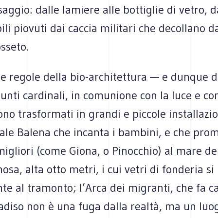
aggio: dalle lamiere alle bottiglie di vetro, da
ili piovuti dai caccia militari che decollano da
sseto.
e regole della bio-architettura — e dunque d
unti cardinali, in comunione con la luce e con
 sono trasformati in grandi e piccole installazio
e Balena che incanta i bambini, e che prom
 migliori (come Giona, o Pinocchio) al mare del
osa, alta otto metri, i cui vetri di fonderia s
e al tramonto; l’Arca dei migranti, che fa c
adiso non è una fuga dalla realtà, ma un luo