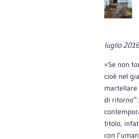
luglio 201
«Se non to
cioè nel gi
martellare 
di ritorno”
contemporan
titolo, inf
con l’umani