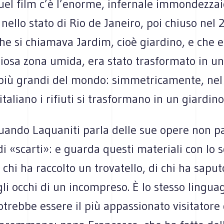
uel film c’è l’enorme, infernale immondezzai
ello stato di Rio de Janeiro, poi chiuso nel 2
e si chiamava Jardim, cioè giardino, e che e
iosa zona umida, era stato trasformato in un
 più grandi del mondo: simmetricamente, nel
 italiano i rifiuti si trasformano in un giardin
uando Laquaniti parla delle sue opere non pa
 di «scarti»: e guarda questi materiali con lo
chi ha raccolto un trovatello, di chi ha saput
gli occhi di un incompreso. È lo stesso lingua
otrebbe essere il più appassionato visitatore 