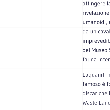
attingere l
rivelazione
umanoidi, u
da un caval
imprevedibi
del Museo S
fauna inter
Laquaniti no
famoso è fo
discariche 
Waste Land 