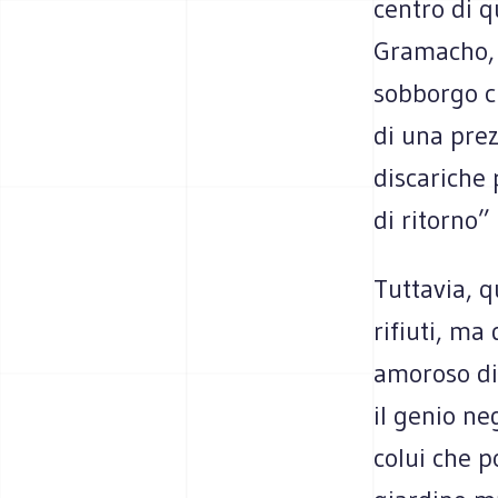
centro di q
Gramacho, n
sobborgo ch
di una prez
discariche
di ritorno”
Tuttavia, q
rifiuti, ma
amoroso di 
il genio ne
colui che p