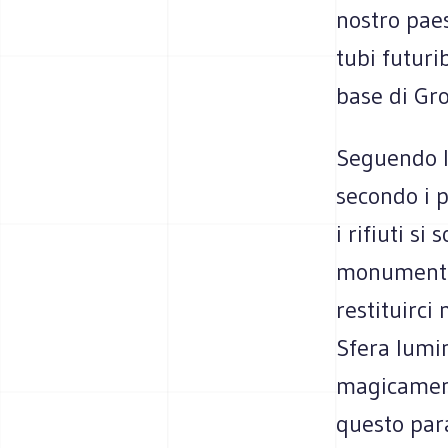
nostro paes
tubi futurib
base di Gro
Seguendo l
secondo i p
i rifiuti si
monumental
restituirci
Sfera lumin
magicament
questo par