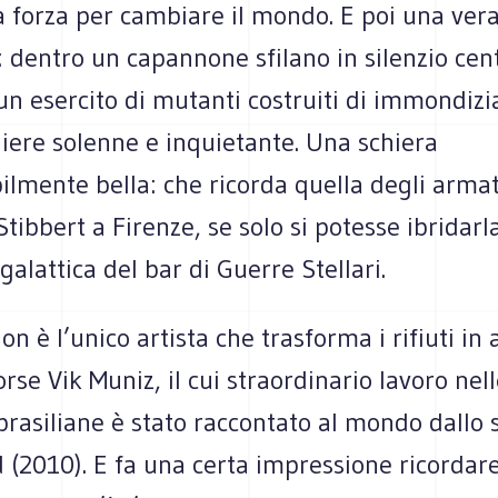
a forza per cambiare il mondo. E poi una ver
: dentro un capannone sfilano in silenzio cen
n esercito di mutanti costruiti di immondizi
iere solenne e inquietante. Una schiera
lmente bella: che ricorda quella degli armat
tibbert a Firenze, se solo si potesse ibridarl
galattica del bar di Guerre Stellari.
n è l’unico artista che trasforma i rifiuti in a
rse Vik Muniz, il cui straordinario lavoro nel
brasiliane è stato raccontato al mondo dallo
(2010). E fa una certa impressione ricordare