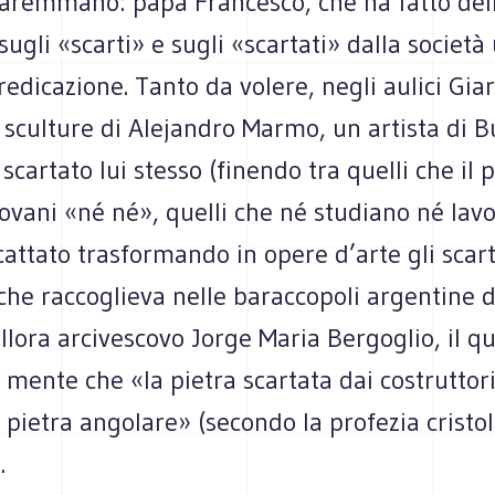
aremmano: papa Francesco, che ha fatto del
 sugli «scarti» e sugli «scartati» dalla societ
redicazione. Tanto da volere, negli aulici Giar
e sculture di Alejandro Marmo, un artista di 
 scartato lui stesso (finendo tra quelli che il 
ovani «né né», quelli che né studiano né lavo
scattato trasformando in opere d’arte gli scart
 che raccoglieva nelle baraccopoli argentine 
allora arcivescovo Jorge Maria Bergoglio, il q
 mente che «la pietra scartata dai costruttori
 pietra angolare» (secondo la profezia cristo
.