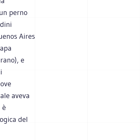
la
à un perno
dini
Buenos Aires
papa
rano), e
i
dove
uale aveva
 è
logica del