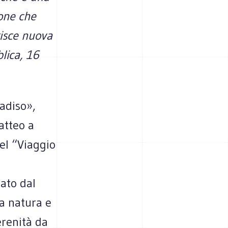
ione che
risce nuova
blica, 16
adiso»,
atteo a
el “Viaggio
ato dal
la natura e
erenità da