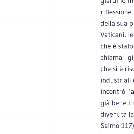
giardino m
riflessione
della sua p
Vaticani, l
che è stato
chiama i gi
che si è ri
industriali
incontrò l’
già bene in
divenuta la
Salmo 117)