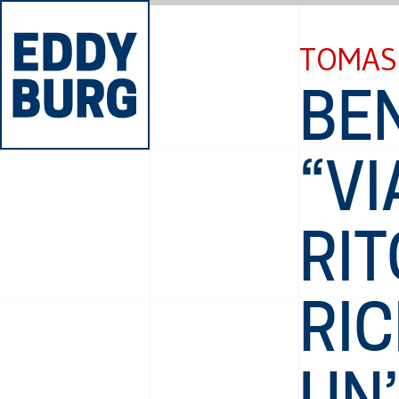
TOMAS
BE
“VI
RIT
RIC
UN