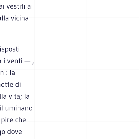
i vestiti ai
lla vicina
isposti
 i venti — ,
ni: la
ette di
la vita; la
i illuminano
apire che
go dove