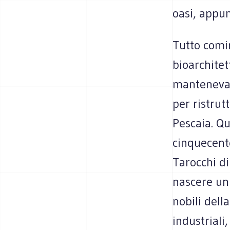
oasi, appun
Tutto comi
bioarchitet
manteneva f
per ristrut
Pescaia. Qu
cinquecent
Tarocchi di
nascere un 
nobili dell
industriali