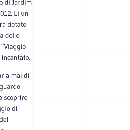
o di Jardim
012. Lì un
ra dotato
a delle
 “Viaggio
o incantato.
rla mai di
 sguardo
o scoprire
ggio di
del