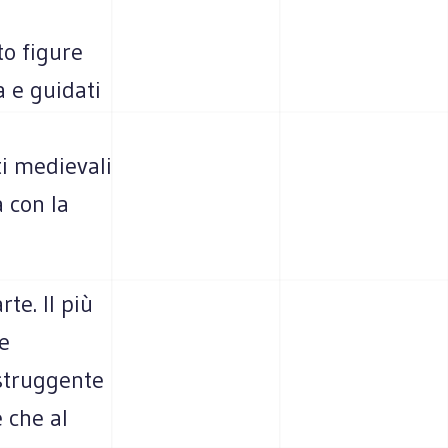
a
to figure
a e guidati
i medievali
a con la
rte. Il più
le
 struggente
 che al