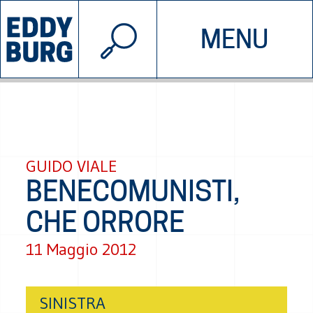
© 2026 EDDYBURG
MENU
INIZIATIVE
CHI SIAMO
SOSTIENICI
CONTATTACI
GUIDO VIALE
BENECOMUNISTI,
CHE ORRORE
11 Maggio 2012
SINISTRA