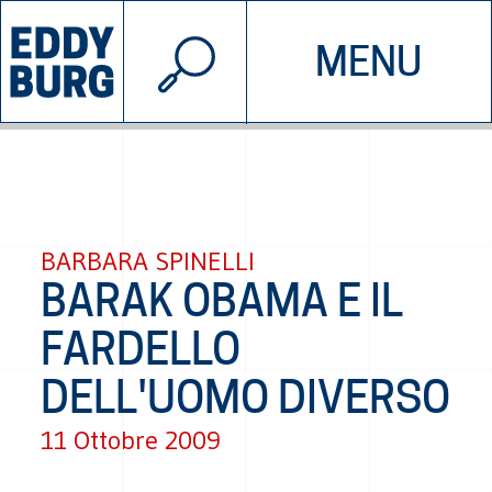
© 2026 EDDYBURG
MENU
INIZIATIVE
CHI SIAMO
SOSTIENICI
CONTATTACI
BARBARA SPINELLI
BARAK OBAMA E IL
FARDELLO
DELL'UOMO DIVERSO
11 Ottobre 2009