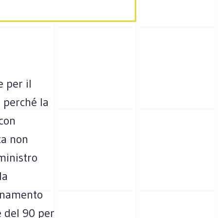
e per il
a perché la
 con
ica non
ministro
la
quinamento
e del 90 per