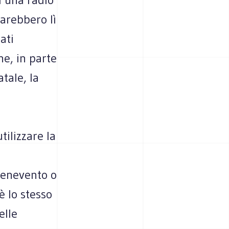
farebbero lì
ati
e, in parte
tale, la
tilizzare la
Benevento o
è lo stesso
elle