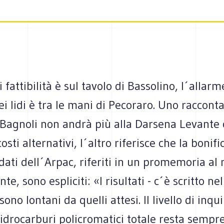
 fattibilità è sul tavolo di Bassolino, l´allarm
i lidi è tra le mani di Pecoraro. Uno raccont
 Bagnoli non andrà più alla Darsena Levante
osti alternativi, l´altro riferisce che la bonif
 dati dell´Arpac, riferiti in un promemoria al 
e, sono espliciti: «I risultati - c´è scritto nel
 sono lontani da quelli attesi. Il livello di in
idrocarburi policromatici totale resta sempr