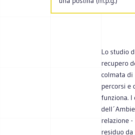
una postilla (m.p.g.)
Lo studio di
recupero de
colmata di
percorsi e c
funziona. I
dell´Ambient
relazione -
residuo da 