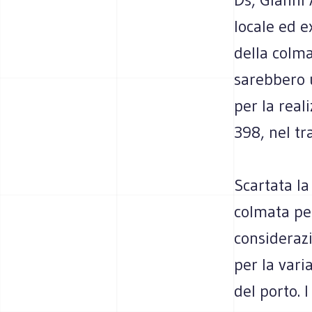
locale ed e
della colmat
sarebbero u
per la real
398, nel tr
Scartata la
colmata per
consideraz
per la vari
del porto. 