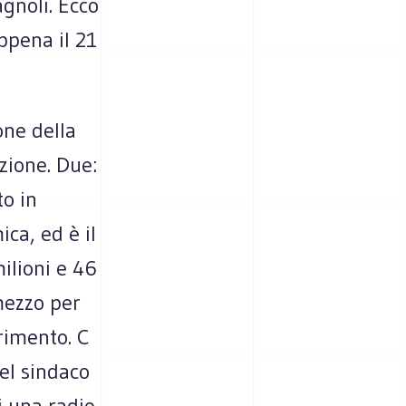
agnoli. Ecco
ppena il 21
one della
zione. Due:
to in
ca, ed è il
ilioni e 46
mezzo per
rimento. C
del sindaco
i una radio