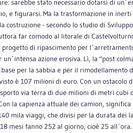
ure: sarebbe stato necessario dotarsi di un´
io, e figurarsi. Ma la trasformazione in inerti 
a costruzione - secondo lo studio di Sviluppo 
ttora far comodo al litorale di Castelvolturn
 progetto di ripascimento per l´arretramento
r un´intensa azione erosiva. Lì, la "post colm
base per la sabbia e per il rimodellamento de
evisto è 107 milioni di euro. Con un ostacolo 
rasporto via terra di due milioni di metri cubi 
Con la capienza attuale dei camion, significa
40 mila viaggi, che divisi per la durata dei l
 18 mesi fanno 252 al giorno, cioè 25 all´ora.