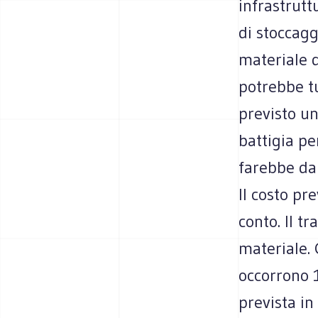
infrastrutt
di stoccagg
materiale d
potrebbe tu
previsto un
battigia pe
farebbe da 
Il costo pr
conto. Il t
materiale. 
occorrono 1
prevista in