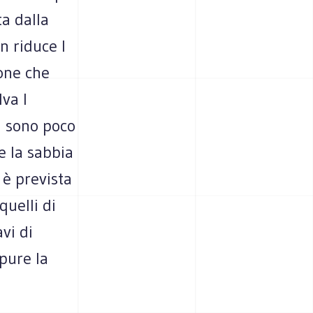
ta dalla
n riduce l
one che
va l
ti sono poco
re la sabbia
 è prevista
quelli di
vi di
pure la