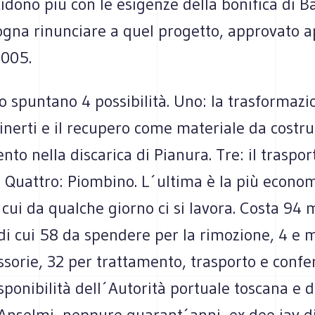
idono più con le esigenze della bonifica di B
ogna rinunciare a quel progetto, approvato a
2005.
o spuntano 4 possibilità. Uno: la trasformazi
inerti e il recupero come materiale da costru
nto nella discarica di Pianura. Tre: il traspor
Quattro: Piombino. L´ultima è la più economi
cui da qualche giorno ci si lavora. Costa 94 m
di cui 58 da spendere per la rimozione, 4 e 
sorie, 32 per trattamento, trasporto e confe
isponibilità dell´Autorità portuale toscana e 
 Anselmi, neppure quarant´anni, ex dee jay d