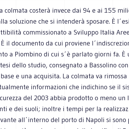
la colmata costerà invece dai 94 e ai 155 mili
la soluzione che si intenderà sposare. È l´esi
attibilità commissionato a Sviluppo Italia Are
 È il documento da cui proviene l´indiscrezio
to a Piombino di cui s´è parlato giorni fa. È 
tesi dello studio, consegnato a Bassolino co
 base e una acquisita. La colmata va rimossa
tualmente informazioni che indichino se il si
icurezza del 2003 abbia prodotto o meno un 
ti e dei suoli; inoltre i tempi per la realizza
ante all´interno del porto di Napoli si sono 