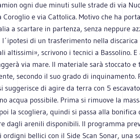
mion ogni due minuti sulle strade di via Nu
a Coroglio e via Cattolica. Motivo che ha port
alia a scartare in partenza, senza neppure a
 l´ipotesi di un trasferimento nella discarica 
li altissimi», scrivono i tecnici a Bassolino. E
ggerà via mare. Il materiale sarà stoccato e 
nte, secondo il suo grado di inquinamento. P
i suggerisce di agire da terra con 5 escavato
no acqua possibile. Prima si rimuove la mass
poi la scogliera, quindi si passa alla bonifica 
e dagli arenili disponibili. Il programma pr
di ordigni bellici con il Side Scan Sonar, una 