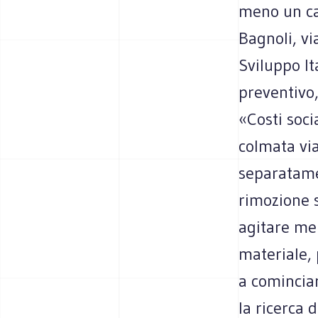
meno un ca
Bagnoli, vi
Sviluppo It
preventivo,
«Costi socia
colmata via
separatame
rimozione s
agitare me
materiale, 
a cominciar
la ricerca 