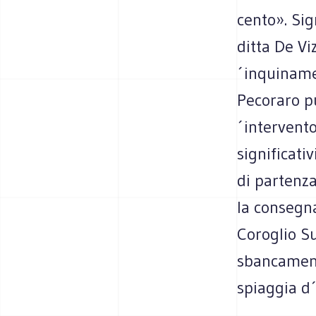
cento». Sig
ditta De Vi
´inquiname
Pecoraro pu
´intervento
significati
di partenza
la consegna
Coroglio Su
sbancamento
spiaggia d