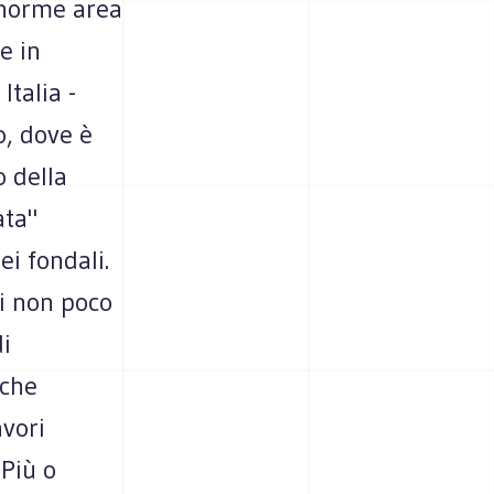
enorme area
e in
Italia -
o, dove è
 della
ata"
i fondali.
di non poco
di
 che
avori
 Più o