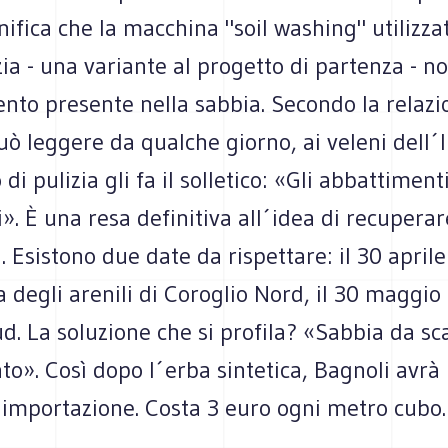
nifica che la macchina "soil washing" utilizza
zia - una variante al progetto di partenza - no
nto presente nella sabbia. Secondo la relazi
ò leggere da qualche giorno, ai veleni dell´Il
 di pulizia gli fa il solletico: «Gli abbattimen
vi». È una resa definitiva all´idea di recupera
. Esistono due date da rispettare: il 30 aprile
 degli arenili di Coroglio Nord, il 30 maggio 
d. La soluzione che si profila? «Sabbia da sca
». Così dopo l´erba sintetica, Bagnoli avrà 
´importazione. Costa 3 euro ogni metro cubo.