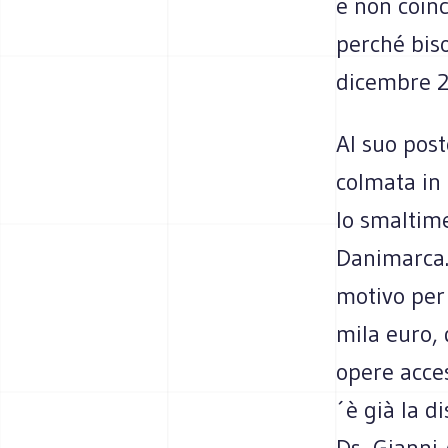
e non coinc
perché bis
dicembre 
Al suo post
colmata in 
lo smaltime
Danimarca. 
motivo per 
mila euro, 
opere acces
´è già la d
Ds, Gianni