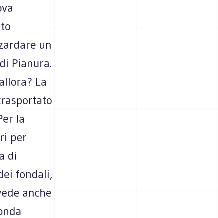
ova
ato
zzardare un
di Pianura.
 allora? La
trasportato
er la
ri per
a di
dei fondali,
evede anche
sonda