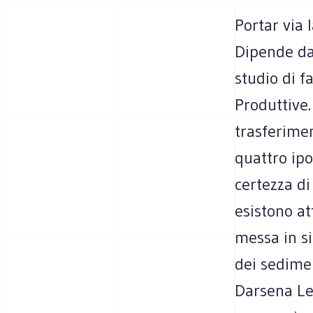
Portar via 
Dipende dal
studio di f
Produttive.
trasferimen
quattro ipo
certezza di
esistono at
messa in s
dei sedimen
Darsena Lev