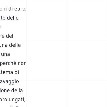
oni di euro.
to dello
e
ne del
una delle
n una
 perché non
stema di
lavaggio
zione della
prolungati,