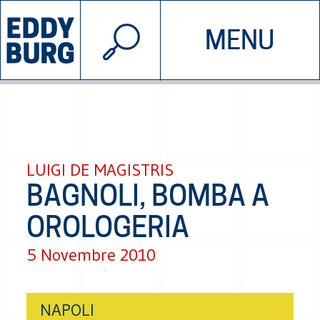
© 2026 EDDYBURG
MENU
INIZIATIVE
CHI SIAMO
SOSTIENICI
CONTATTACI
LUIGI DE MAGISTRIS
BAGNOLI, BOMBA A
OROLOGERIA
5 Novembre 2010
NAPOLI