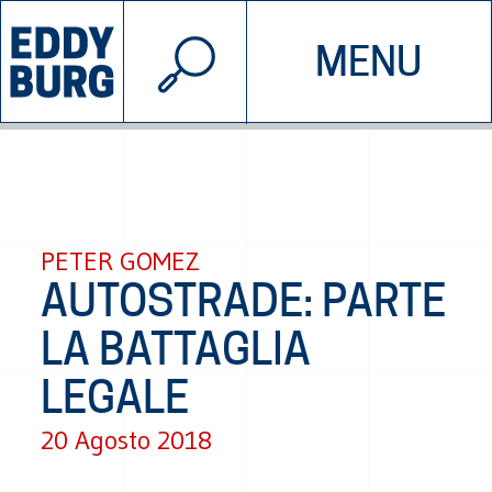
© 2026 EDDYBURG
MENU
INIZIATIVE
CHI SIAMO
SOSTIENICI
CONTATTACI
PETER GOMEZ
AUTOSTRADE: PARTE
LA BATTAGLIA
LEGALE
20 Agosto 2018