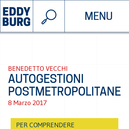
© 2026 EDDYBURG
MENU
INIZIATIVE
CHI SIAMO
SOSTIENICI
CONTATTACI
BENEDETTO VECCHI
AUTOGESTIONI
POSTMETROPOLITANE
8 Marzo 2017
PER COMPRENDERE