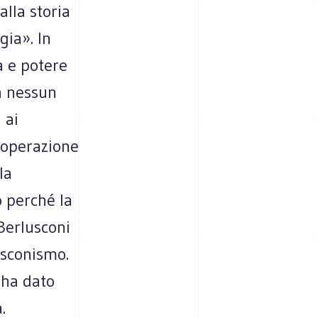
lla storia
gia». In
a e potere
n nessun
 ai
n’operazione
la
o perché la
 Berlusconi
usconismo.
 ha dato
.