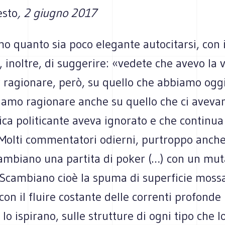
esto
, 2 giugno 2017
o quanto sia poco elegante autocitarsi, con i
, inoltre, di suggerire: «vedete che avevo la v
 ragionare, però, su quello che abbiamo oggi 
iamo ragionare anche su quello che ci avevam
tica politicante aveva ignorato e che continua
«Molti commentatori odierni, purtroppo anch
scambiano una partita di poker (…) con un m
. Scambiano cioè la spuma di superficie moss
 con il fluire costante delle correnti profonde 
 lo ispirano, sulle strutture di ogni tipo che l