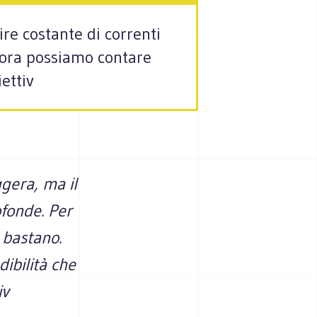
re costante di correnti
r ora possiamo contare
ettiv
gera, ma il
ofonde. Per
 bastano.
ibilità che
iv