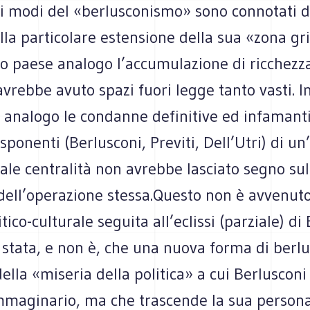
 i modi del «berlusconismo» sono connotati da
alla particolare estensione della sua «zona gri
ro paese analogo l’accumulazione di ricchezz
vrebbe avuto spazi fuori legge tanto vasti. I
 analogo le condanne definitive ed infamanti
esponenti (Berlusconi, Previti, Dell’Utri) di u
 tale centralità non avrebbe lasciato segno sul
 dell’operazione stessa.Questo non è avvenut
tico-culturale seguita all’eclissi (parziale) di
 stata, e non è, che una nuova forma di berl
ella «miseria della politica» a cui Berlusconi
mmaginario, ma che trascende la sua persona