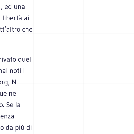
à, ed una
libertà ai
tt’altro che
rivato quel
i noti i
org, N.
ue nei
o. Se la
denza
o da più di