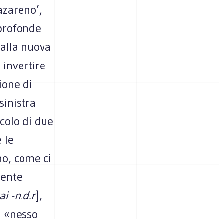
azareno’,
 profonde
 alla nuova
 invertire
ione di
sinistra
icolo di due
 le
no, come ci
mente
i -n.d.r
],
l «nesso