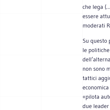
che lega (…
essere attu
moderati R
Su questo p
le politich
dell’altern
non sono ma
tattici agg
economica c
«pilota aut
due leader 