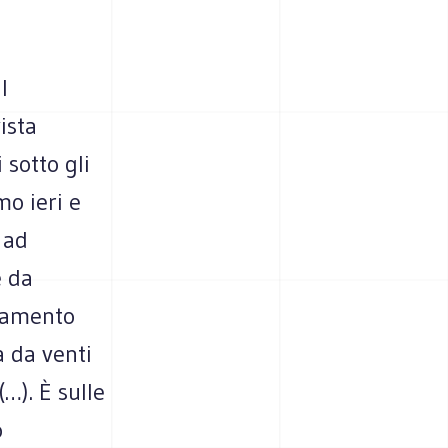
l
ista
sotto gli
o ieri e
 ad
e da
utamento
a da venti
(…). È sulle
o