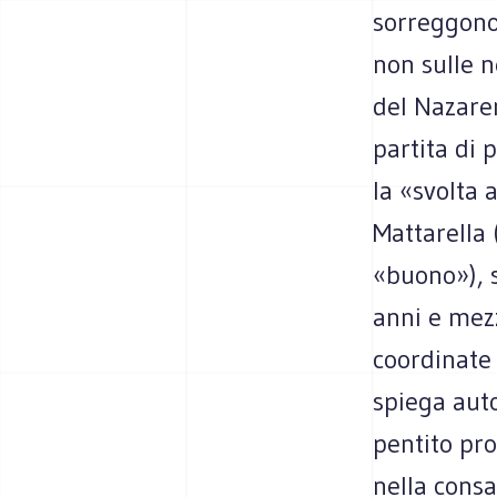
sorreggono
non sulle n
del Nazaren
partita di 
la «svolta 
Mattarella 
«buono»), s
anni e mezz
coordinate
spiega aut
pentito pro
nella cons