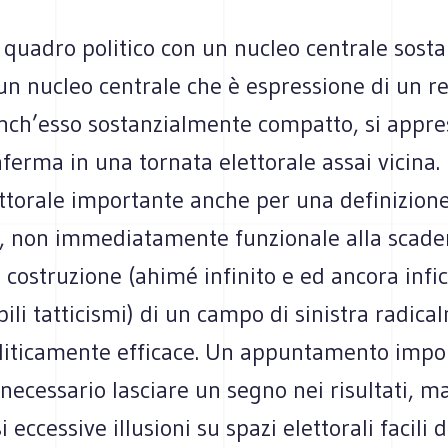
 quadro politico con un nucleo centrale sost
n nucleo centrale che è espressione di un ret
anch’esso sostanzialmente compatto, si appre
ferma in una tornata elettorale assai vicina.
ettorale importante anche per una definizion
a, non immediatamente funzionale alla scade
 costruzione (ahimé infinito e ed ancora infi
ili tatticismi) di un campo di sinistra radic
politicamente efficace. Un appuntamento impo
 necessario lasciare un segno nei risultati, ma
i eccessive illusioni su spazi elettorali facili 