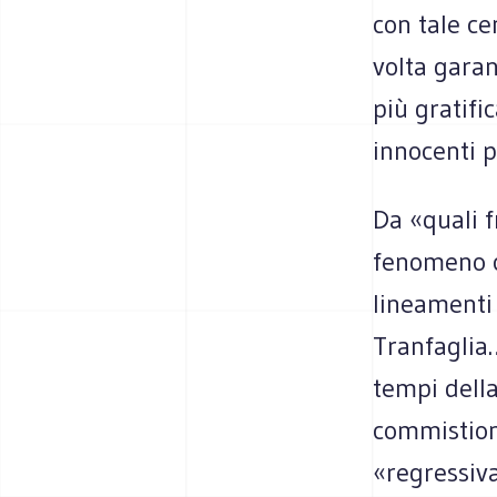
con tale ce
volta garan
più gratific
innocenti p
Da «quali f
fenomeno c
lineamenti 
Tranfaglia…
tempi della
commistione
«regressiva