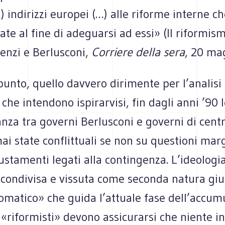
) indirizzi europei (…) alle riforme interne 
ate al fine di adeguarsi ad essi» (Il riformis
enzi e Berlusconi,
Corriere della sera
, 20 ma
unto, quello davvero dirimente per l’analisi 
e che intendono ispirarvisi, fin dagli anni ’90 
anza tra governi Berlusconi e governi di centr
i state conflittuali se non su questioni marg
iustamenti legati alla contingenza. L’ideologi
ondivisa e vissuta come seconda natura giust
omatico» che guida l’attuale fase dell’accumu
«riformisti» devono assicurarsi che niente in