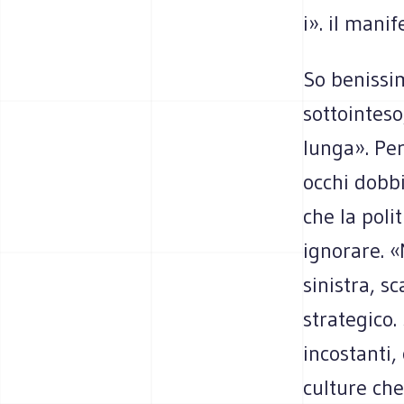
i». il manif
So benissim
sottointeso
lunga». Per
occhi dobb
che la poli
ignorare. 
sinistra, 
strategico
incostanti,
culture che