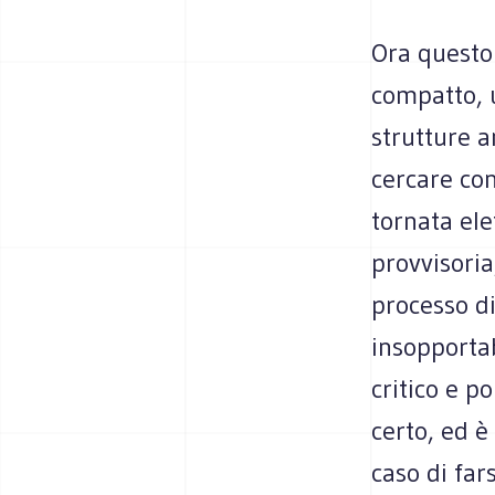
Ora questo
compatto, u
strutture 
cercare con
tornata el
provvisori
processo di
insopportab
critico e 
certo, ed è
caso di fars