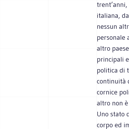
trent’anni,
italiana, d
nessun alt
personale a
altro paese
principali 
politica di
continuità
cornice poli
altro non è
Uno stato d
corpo ed i