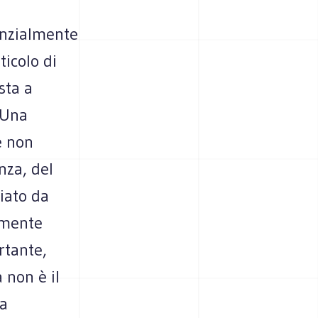
anzialmente
icolo di
sta a
 Una
e non
nza, del
ciato da
almente
rtante,
 non è il
da