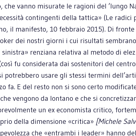
, che vanno misurate le ragioni del ’lungo N
ecessità contingenti della tattica» (Le radici
o, il manifesto, 10 febbraio 2015). Di fronte
poker dei nostri giorni i cui risultati sembrano
a sinistra» renziana relativa al metodo di elez
(così fu considerata dai sostenitori del centro
i potrebbero usare gli stessi termini dell’art
o fa. E del resto non si sono certo modificate
 che vengono da lontano e che si concretizza
orevolmente un ex economista critico, forte
prio della dimensione «critica»
[Michele Salva
apevolezza che «entrambi i leader» hanno de