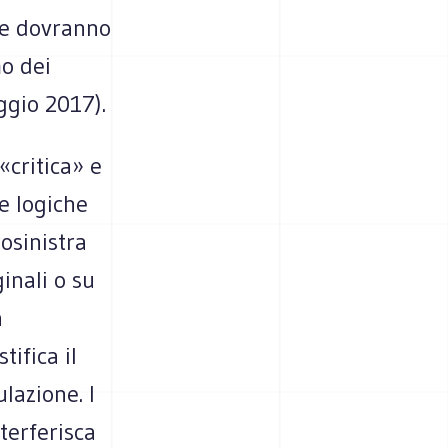
che dovranno
mo dei
ggio 2017).
«critica» e
le logiche
osinistra
inali o su
a
ifica il
lazione. I
terferisca