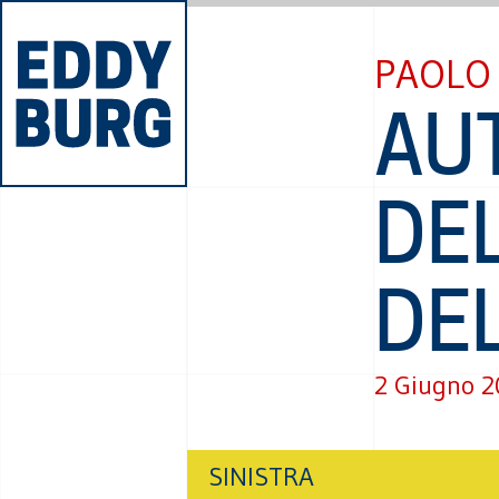
PAOLO 
AU
DE
DEL
2 Giugno 
SINISTRA