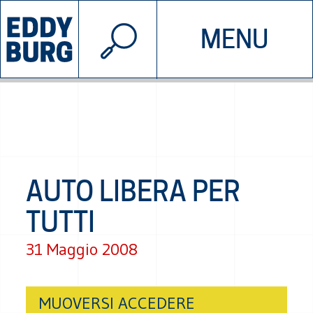
© 2026 EDDYBURG
MENU
INIZIATIVE
CHI SIAMO
SOSTIENICI
CONTATTACI
AUTO LIBERA PER
TUTTI
31 Maggio 2008
MUOVERSI ACCEDERE