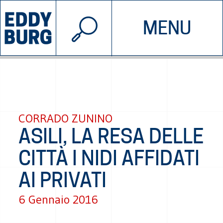
© 2026 EDDYBURG
MENU
INIZIATIVE
CHI SIAMO
SOSTIENICI
CONTATTACI
CORRADO ZUNINO
ASILI, LA RESA DELLE
CITTÀ I NIDI AFFIDATI
AI PRIVATI
6 Gennaio 2016