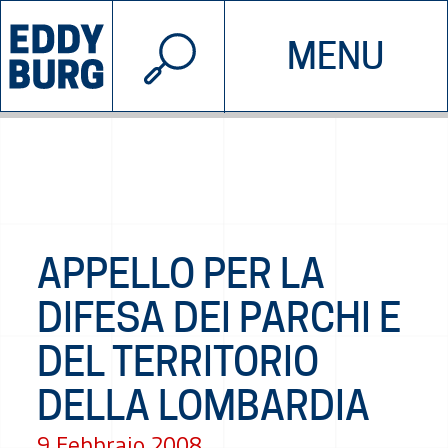
© 2026 EDDYBURG
MENU
INIZIATIVE
CHI SIAMO
SOSTIENICI
CONTATTACI
APPELLO PER LA
DIFESA DEI PARCHI E
DEL TERRITORIO
DELLA LOMBARDIA
9 Febbraio 2008