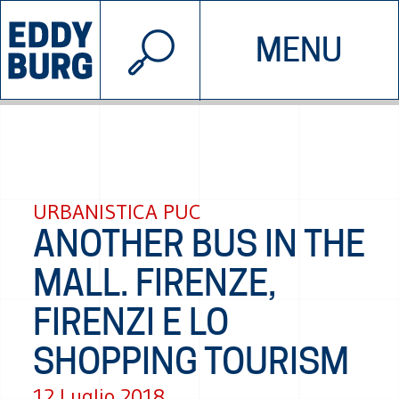
© 2026 EDDYBURG
MENU
INIZIATIVE
CHI SIAMO
SOSTIENICI
CONTATTACI
URBANISTICA PUC
ANOTHER BUS IN THE
MALL. FIRENZE,
FIRENZI E LO
SHOPPING TOURISM
12 Luglio 2018