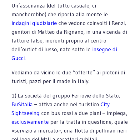
Un’assonanza (del tutto casuale, ci
mancherebbe) che riporta alla mente le
indagini giudiziarie
che vedono coi​n​volti i Renzi,
genitori di Matteo da Rignano, in una vicenda di
fatture false, inerenti proprio al centro
dell’outlet di lusso, nato sotto le
insegne di
Gucci
.
Vediamo da vicino le due “offerte” ai plotoni di
turisti, pazzi per il made in Italy.
1) La società del gruppo Ferrovie dello Stato,
BuSitalia
– attiva anche nel turistico
City
Sightseeing
con bus rossi a due piani – impiega,
esclusivamente
per la tratta in questione, quale
«servizio a mercato», una flotta di pullman neri
col logo del ​M​all a caratteri cubitali.