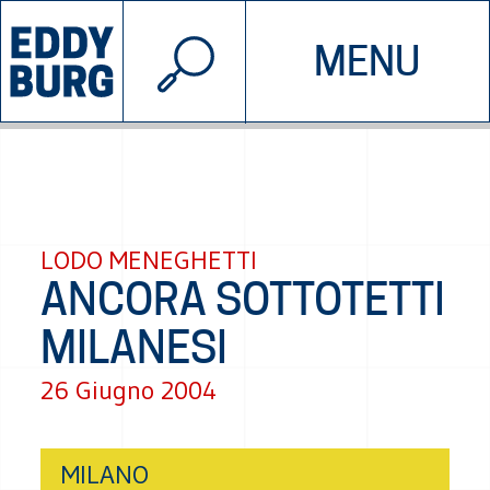
© 2026 EDDYBURG
MENU
INIZIATIVE
CHI SIAMO
SOSTIENICI
CONTATTACI
LODO MENEGHETTI
ANCORA SOTTOTETTI
MILANESI
26 Giugno 2004
MILANO