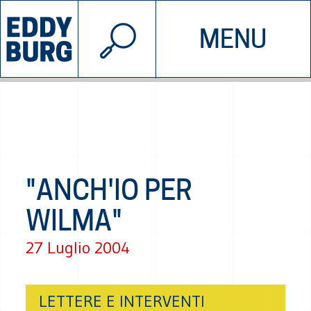
© 2026 EDDYBURG
MENU
INIZIATIVE
CHI SIAMO
SOSTIENICI
CONTATTACI
"ANCH'IO PER
WILMA"
27 Luglio 2004
LETTERE E INTERVENTI