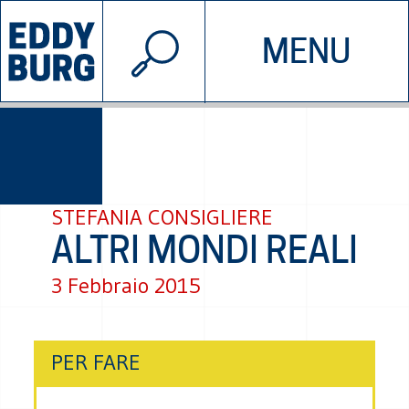
© 2026 EDDYBURG
MENU
INIZIATIVE
CHI SIAMO
SOSTIENICI
CONTATTACI
STEFANIA CONSIGLIERE
ALTRI MONDI REALI
3 Febbraio 2015
PER FARE