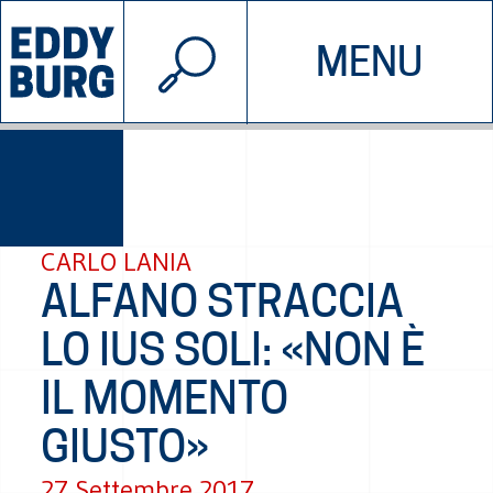
© 2026 EDDYBURG
MENU
INIZIATIVE
CHI SIAMO
SOSTIENICI
CONTATTACI
CARLO LANIA
ALFANO STRACCIA
LO IUS SOLI: «NON È
IL MOMENTO
GIUSTO»
27 Settembre 2017